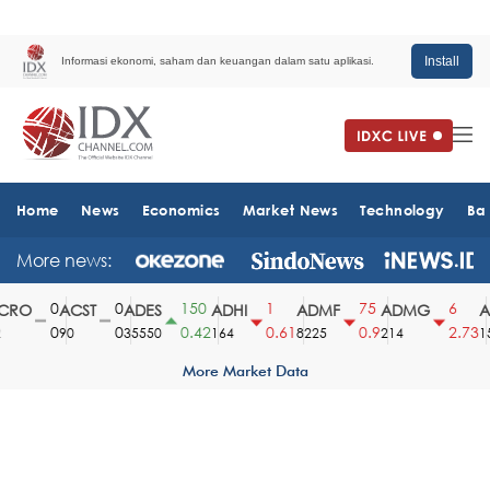
Install
Informasi ekonomi, saham dan keuangan dalam satu aplikasi.
Home
News
Economics
Market News
Technology
Ba
More news:
0
0
150
1
75
6
RO
ACST
ADES
ADHI
ADMF
ADMG
A
0
0
0.42
0.61
0.9
2.73
90
35550
164
8225
214
15
More Market Data