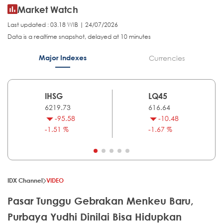
Market Watch
Last updated : 03.18 WIB | 24/07/2026
Data is a realtime snapshot, delayed at 10 minutes
Major Indexes
Currencies
IHSG
LQ45
6219.73
616.64
-95.58
-10.48
-1.51 %
-1.67 %
IDX Channel
VIDEO
Pasar Tunggu Gebrakan Menkeu Baru,
Purbaya Yudhi Dinilai Bisa Hidupkan