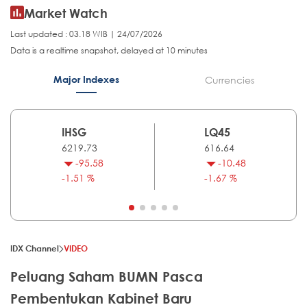
Market Watch
Last updated : 03.18 WIB | 24/07/2026
Data is a realtime snapshot, delayed at 10 minutes
Major Indexes
Currencies
IHSG
LQ45
6219.73
616.64
-95.58
-10.48
-1.51 %
-1.67 %
IDX Channel
VIDEO
Peluang Saham BUMN Pasca
Pembentukan Kabinet Baru