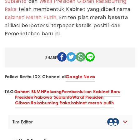
Subianto
dan
Wakil Presiden
Gibran Rakabuming
Raka
telah membentuk Kabinet yang diberi nama
Kabinet Merah Putih
. Emiten plat merah beserta
afiliasi berpotensi terpapar katalis positif dari
Pemerintahan baru ini.
SHARE
Follow Berita IDX Channel di
Google News
TAG:
Saham BUMN
Peluang
Pembentukan Kabinet Baru
Presiden
Prabowo Subianto
Wakil Presiden
Gibran Rakabuming Raka
kabinet merah putih
Tim Editor