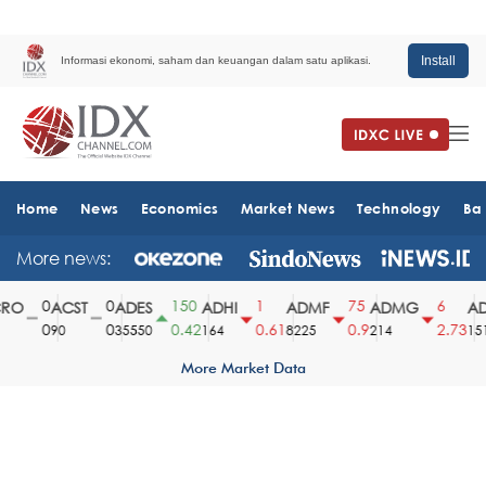
Install
Informasi ekonomi, saham dan keuangan dalam satu aplikasi.
Home
News
Economics
Market News
Technology
Ba
More news:
0
0
150
1
75
6
RO
ACST
ADES
ADHI
ADMF
ADMG
AD
0
0
0.42
0.61
0.9
2.73
90
35550
164
8225
214
151
More Market Data