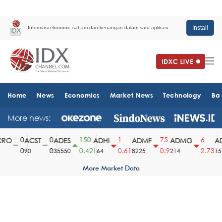
Install
Informasi ekonomi, saham dan keuangan dalam satu aplikasi.
Home
News
Economics
Market News
Technology
Ba
More news:
0
0
150
1
75
6
RO
ACST
ADES
ADHI
ADMF
ADMG
AD
0
0
0.42
0.61
0.9
2.73
90
35550
164
8225
214
151
More Market Data