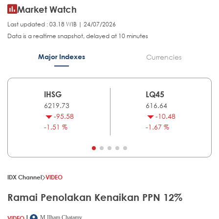
Market Watch
Last updated : 03.18 WIB | 24/07/2026
Data is a realtime snapshot, delayed at 10 minutes
Major Indexes
Currencies
IHSG
LQ45
6219.73
616.64
-95.58
-10.48
-1.51 %
-1.67 %
IDX Channel
VIDEO
Ramai Penolakan Kenaikan PPN 12%
|
VIDEO
M.Ilham Chatamy