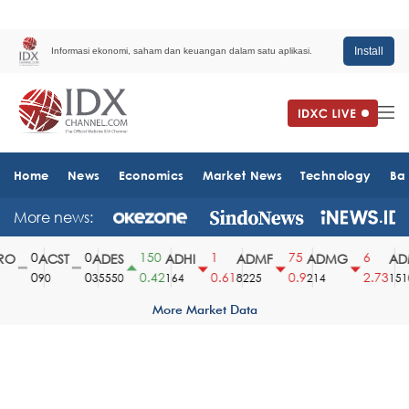
Install
Informasi ekonomi, saham dan keuangan dalam satu aplikasi.
Home
News
Economics
Market News
Technology
Ba
More news:
0
0
150
1
75
6
O
ACST
ADES
ADHI
ADMF
ADMG
ADM
0
0
0.42
0.61
0.9
2.73
90
35550
164
8225
214
1510
More Market Data