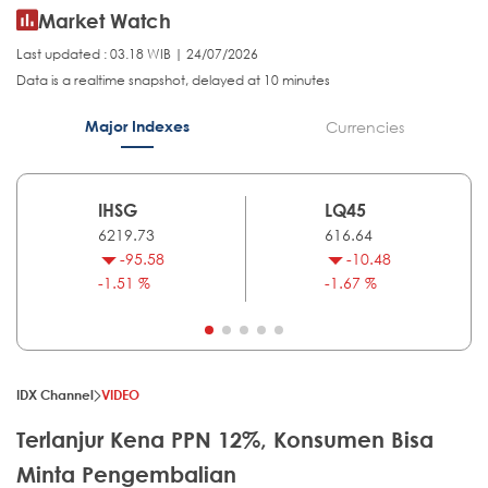
Market Watch
Last updated : 03.18 WIB | 24/07/2026
Data is a realtime snapshot, delayed at 10 minutes
Major Indexes
Currencies
IHSG
LQ45
6219.73
616.64
-95.58
-10.48
-1.51 %
-1.67 %
IDX Channel
VIDEO
Terlanjur Kena PPN 12%, Konsumen Bisa
Minta Pengembalian