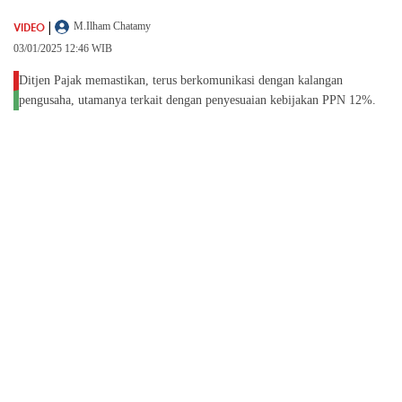
|
VIDEO
M.Ilham Chatamy
03/01/2025 12:46 WIB
Ditjen Pajak memastikan, terus berkomunikasi dengan kalangan
pengusaha, utamanya terkait dengan penyesuaian kebijakan PPN 12%.