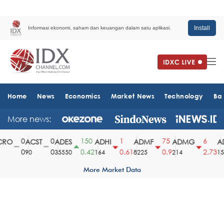
Install
Informasi ekonomi, saham dan keuangan dalam satu aplikasi.
Home
News
Economics
Market News
Technology
Ba
More news:
0
0
150
1
75
6
RO
ACST
ADES
ADHI
ADMF
ADMG
AD
0
0
0.42
0.61
0.9
2.73
90
35550
164
8225
214
151
More Market Data