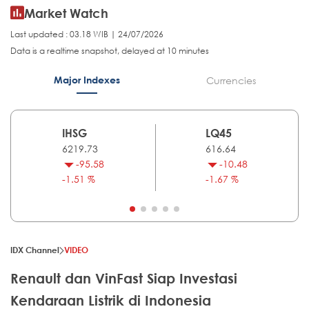
Market Watch
Last updated : 03.18 WIB | 24/07/2026
Data is a realtime snapshot, delayed at 10 minutes
Major Indexes
Currencies
IHSG
LQ45
6219.73
616.64
-95.58
-10.48
-1.51 %
-1.67 %
IDX Channel
VIDEO
Renault dan VinFast Siap Investasi
Kendaraan Listrik di Indonesia