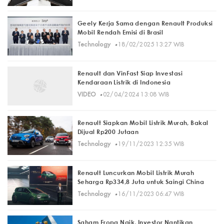
Geely Kerja Sama dengan Renault Produksi
Mobil Rendah Emisi di Brasil
·
Technology
18/02/2025 13:27 WIB
Renault dan VinFast Siap Investasi
Kendaraan Listrik di Indonesia
·
VIDEO
02/04/2024 13:08 WIB
Renault Siapkan Mobil Listrik Murah, Bakal
Dijual Rp200 Jutaan
·
Technology
19/11/2023 12:35 WIB
Renault Luncurkan Mobil Listrik Murah
Seharga Rp334,8 Juta untuk Saingi China
·
Technology
16/11/2023 06:47 WIB
Saham Eropa Naik, Investor Nantikan