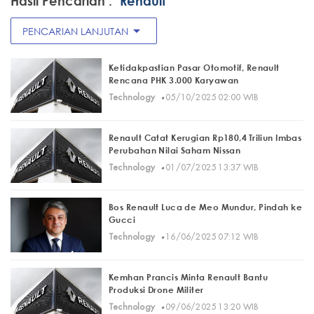
Hasil Pencarian :
"Renault"
arrow_drop_down
PENCARIAN LANJUTAN
Ketidakpastian Pasar Otomotif, Renault
Rencana PHK 3.000 Karyawan
·
Technology
05/10/2025 02:00 WIB
Renault Catat Kerugian Rp180,4 Triliun Imbas
Perubahan Nilai Saham Nissan
·
Technology
01/07/2025 13:37 WIB
Bos Renault Luca de Meo Mundur, Pindah ke
Gucci
·
Technology
16/06/2025 07:12 WIB
Kemhan Prancis Minta Renault Bantu
Produksi Drone Militer
·
Technology
09/06/2025 13:20 WIB