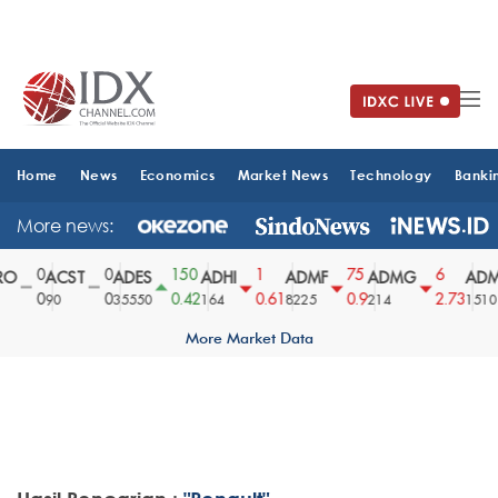
Home
News
Economics
Market News
Technology
Banki
More news:
0
0
150
1
75
6
O
ACST
ADES
ADHI
ADMF
ADMG
ADM
0
0
0.42
0.61
0.9
2.73
90
35550
164
8225
214
1510
More Market Data