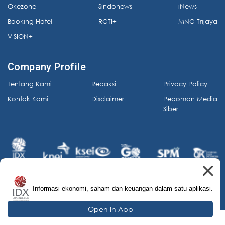
Okezone
Sindonews
iNews
Booking Hotel
RCTI+
MNC Trijaya
VISION+
Company Profile
Tentang Kami
Redaksi
Privacy Policy
Kontak Kami
Disclaimer
Pedoman Media
Siber
Informasi ekonomi, saham dan keuangan dalam satu aplikasi.
© 2026 IDX Channel. All Rights Reserved.
Open in App