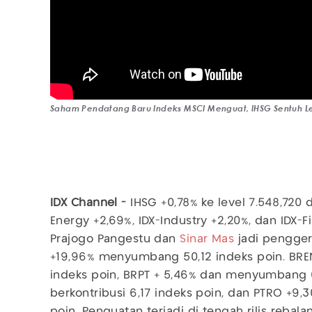
Saham Pendatang Baru Indeks MSCI Menguat, IHSG Sentuh L
IDX Channel -
IHSG +0,78% ke level 7.548,720 d
Energy +2,69%, IDX-Industry +2,20%, dan IDX-
Prajogo Pangestu dan
Sinar Mas
jadi pengger
+19,96% menyumbang 50,12 indeks poin. BREN 
indeks poin, BRPT + 5,46% dan menyumbang 6
berkontribusi 6,17 indeks poin, dan PTRO +
poin. Penguatan terjadi di tengah rilis rebal