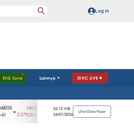
Log in
ESG Zone
Lainnya
IDXC LIVE
GS
AGII
AGRO
AGRS
AHAP
AIM
1
100
4
0
2
03.15 WIB
Lihat Data Pasar
2.27%
3.39%
2.63%
0%
2.04%
2850
148
24/07/2026
62
96
360