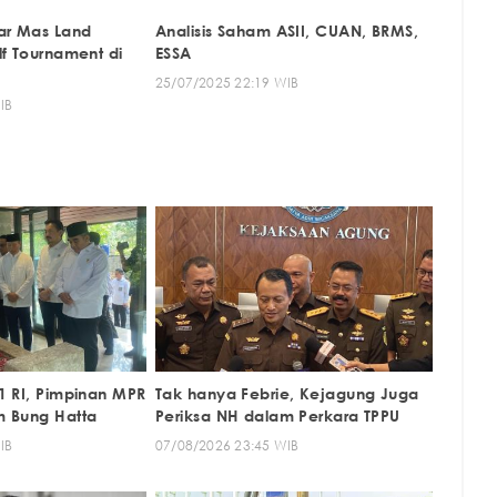
ar Mas Land
Analisis Saham ASII, CUAN, BRMS,
f Tournament di
ESSA
25/07/2025 22:19 WIB
IB
1 RI, Pimpinan MPR
Tak hanya Febrie, Kejagung Juga
m Bung Hatta
Periksa NH dalam Perkara TPPU
IB
07/08/2026 23:45 WIB