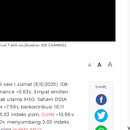
evel 7.600-an,(Sumber: IDX CHANNEL)
A
A
A
i sesi I Jumat (8/8/2025). IDX-
SHARE
Finance +0,83%. Empat emiten
ak utama IHSG. Saham DSSA
+7.59% berkontribusi 16,11
,83 indeks poin,
CUAN
+10,96%
9,30% menyumbang 2,03 indeks
V
ancing
indeks MSCI
.