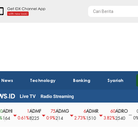
t News
Technology
Banking
Syariah
HI
ADMF
ADMG
ADMR
ADRO
AE
1
75
6
60
0
0.61%
0.9%
2.73%
3.82%
0%
4
8225
214
1510
2540
43