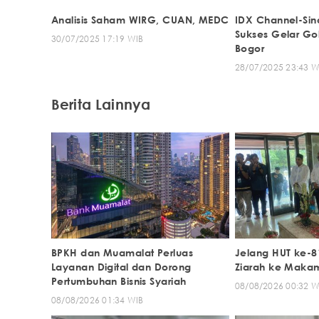
Analisis Saham WIRG, CUAN, MEDC
IDX Channel-Sin
Sukses Gelar Gol
30/07/2025 17:19 WIB
Bogor
28/07/2025 23:43 W
Berita Lainnya
BPKH dan Muamalat Perluas
Jelang HUT ke-8
Layanan Digital dan Dorong
Ziarah ke Maka
Pertumbuhan Bisnis Syariah
08/08/2026 00:32 W
08/08/2026 01:34 WIB