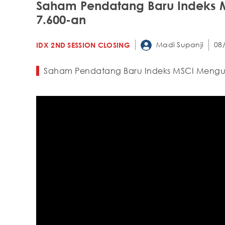
Saham Pendatang Baru Indeks M
7.600-an
Madi Supanji
08
IDX 2ND SESSION CLOSING
Saham Pendatang Baru Indeks MSCI Menguat