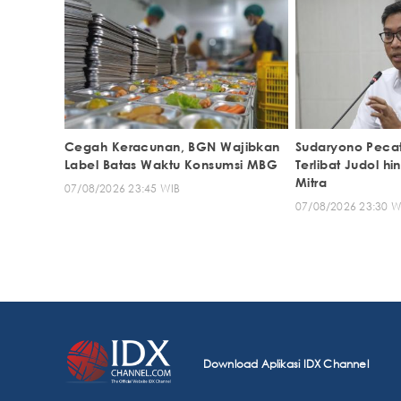
Cegah Keracunan, BGN Wajibkan
Sudaryono Pecat
Label Batas Waktu Konsumsi MBG
Terlibat Judol h
Mitra
07/08/2026 23:45 WIB
07/08/2026 23:30 W
Download Aplikasi IDX Channel