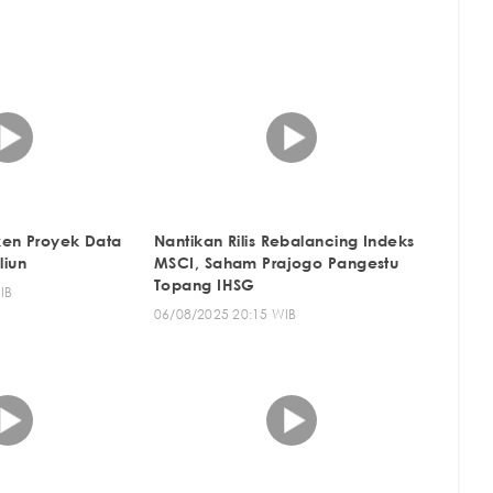
ken Proyek Data
Nantikan Rilis Rebalancing Indeks
liun
MSCI, Saham Prajogo Pangestu
Topang IHSG
IB
06/08/2025 20:15 WIB