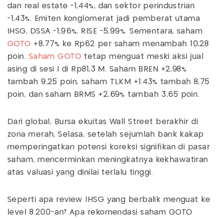
dan real estate -1,44%, dan sektor perindustrian
-1,43%. Emiten konglomerat jadi pemberat utama
IHSG, DSSA -1,96%, RISE -5,99%. Sementara, saham
GOTO
+8,77% ke Rp62 per saham menambah 10,28
poin.
Saham GOTO
tetap menguat meski aksi jual
asing di sesi I di Rp81,3 M. Saham BREN +2,98%
tambah 9,25 poin, saham TLKM +1.43% tambah 8,75
poin, dan saham BRMS +2,69% tambah 3,65 poin.
Dari global, Bursa ekuitas Wall Street berakhir di
zona merah, Selasa, setelah sejumlah bank kakap
memperingatkan potensi koreksi signifikan di pasar
saham, mencerminkan meningkatnya kekhawatiran
atas valuasi yang dinilai terlalu tinggi.
Seperti apa review IHSG yang berbalik menguat ke
level 8.200-an? Apa rekomendasi saham GOTO