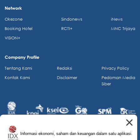
Network
Okezone
Sindonews
iNews
Booking Hotel
RCTI+
MNC Trijaya
VISION+
Company Profile
Tentang Kami
Redaksi
Privacy Policy
Kontak Kami
Disclaimer
Pedoman Media
Siber
Informasi ekonomi, saham dan keuangan dalam satu aplikasi.
© 2026 IDX Channel. All Rights Reserved.