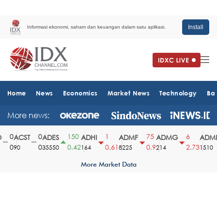
Install
Informasi ekonomi, saham dan keuangan dalam satu aplikasi.
Home
News
Economics
Market News
Technology
Ba
More news:
0
0
150
1
75
6
ACST
ADES
ADHI
ADMF
ADMG
ADMR
0
0
0.42
0.61
0.9
2.73
90
35550
164
8225
214
1510
More Market Data