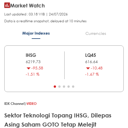
Market Watch
Last updated : 03.18 WIB | 24/07/2026
Data is a realtime snapshot, delayed at 10 minutes
Major Indexes
Currencies
IHSG
LQ45
6219.73
616.64
-95.58
-10.48
-1.51 %
-1.67 %
IDX Channel
VIDEO
Sektor Teknologi Topang IHSG, Dilepas
Asing Saham GOTO Tetap Melejit