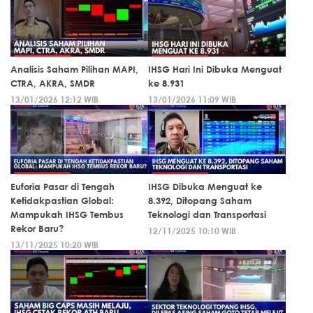
Analisis Saham Pilihan MAPI,
IHSG Hari Ini Dibuka Menguat
CTRA, AKRA, SMDR
ke 8.931
13/01/2026 12:12 WIB
13/01/2026 11:09 WIB
Euforia Pasar di Tengah
IHSG Dibuka Menguat ke
Ketidakpastian Global:
8.392, Ditopang Saham
Mampukah IHSG Tembus
Teknologi dan Transportasi
Rekor Baru?
12/11/2025 10:10 WIB
13/11/2025 10:20 WIB