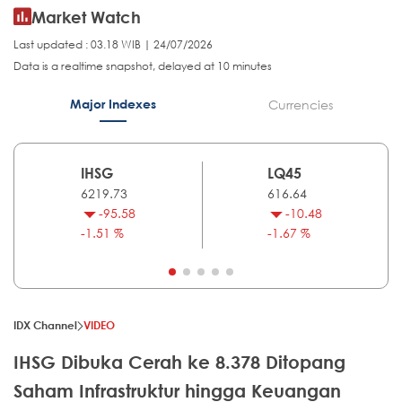
Market Watch
Last updated : 03.18 WIB | 24/07/2026
Data is a realtime snapshot, delayed at 10 minutes
Major Indexes
Currencies
IHSG
LQ45
6219.73
616.64
-95.58
-10.48
-1.51 %
-1.67 %
IDX Channel
VIDEO
IHSG Dibuka Cerah ke 8.378 Ditopang
Saham Infrastruktur hingga Keuangan