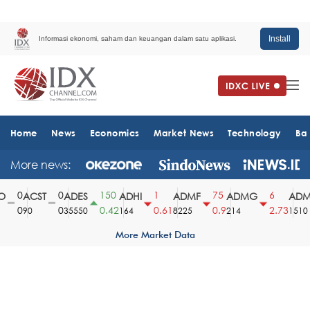
Install
Informasi ekonomi, saham dan keuangan dalam satu aplikasi.
Home
News
Economics
Market News
Technology
Ba
More news:
0
0
150
1
75
6
ACST
ADES
ADHI
ADMF
ADMG
ADM
0
0
0.42
0.61
0.9
2.73
90
35550
164
8225
214
1510
More Market Data