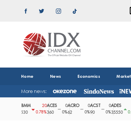
Home
News
Economics
Marke
More news:
ABMM
ACES
ACRO
ACST
ADES
0
20
0
0
0
150
0%
0.78%
0%
0%
0%
0.42%
2530
360
62
90
35550