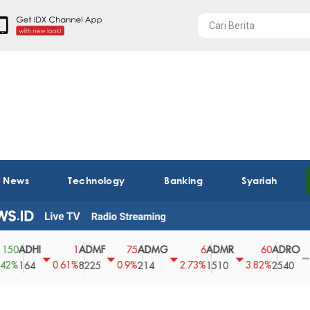
t News
Technology
Banking
Syariah
ADHI
ADMF
ADMG
ADMR
ADRO
A
1
75
6
60
0
0.61%
0.9%
2.73%
3.82%
0%
164
8225
214
1510
2540
4