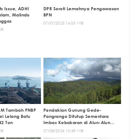
s Issue, ADHI
DPR Soroti Lemahnya Pengawasan
alam, Malindo
BPN
nggas
07/07/2025 16:03 WIB
IB
DM Tambah PNBP
Pendakian Gunung Gede-
ari Lelang Batu
Pangrango Ditutup Sementara
42 Ton
Imbas Kebakaran di Alun-Alun
Suryakencana
IB
07/08/2026 10:48 WIB