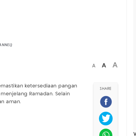
ANNEL)
A
A
A
mastikan ketersediaan pangan
SHARE
 menjelang Ramadan. Selain
an aman.
V