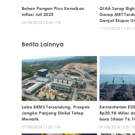
Bahan Pangan Picu Kenaikan
GIAA Serap Right
Inflasi Juli 2025
Garap MRT Terd
Genjot Ekspor U
04/08/2025 23:43 WIB
17/07/2025 17:30 W
Berita Lainnya
Laba BRMS Tersandung, Prospek
Kementerian ES
Jangka Panjang Dinilai Tetap
Rp20,98 Miliar d
Menarik
bara Sitaan 76.7
07/08/2026 11:05 WIB
07/08/2026 10:57 W