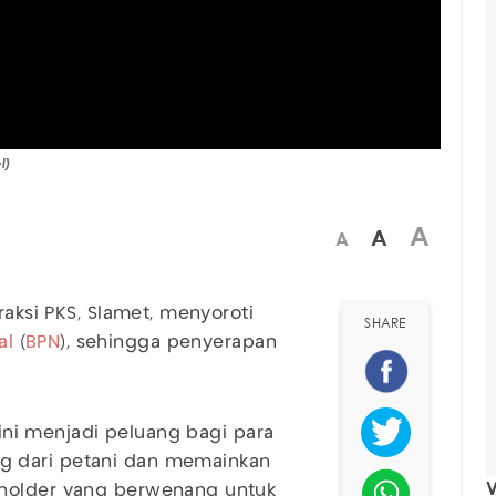
l)
A
A
A
raksi PKS, Slamet, menyoroti
SHARE
al
(
BPN
), sehingga penyerapan
ini menjadi peluang bagi para
g dari petani dan memainkan
V
eholder yang berwenang untuk