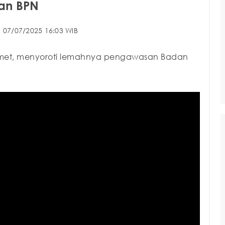
an BPN
07/07/2025 16:03 WIB
 Slamet, menyoroti lemahnya pengawasan Badan