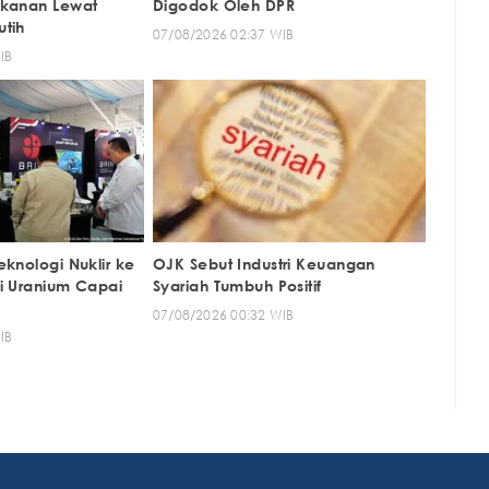
akanan Lewat
Digodok Oleh DPR
tih
07/08/2026 02:37 WIB
IB
knologi Nuklir ke
OJK Sebut Industri Keuangan
i Uranium Capai
Syariah Tumbuh Positif
07/08/2026 00:32 WIB
IB