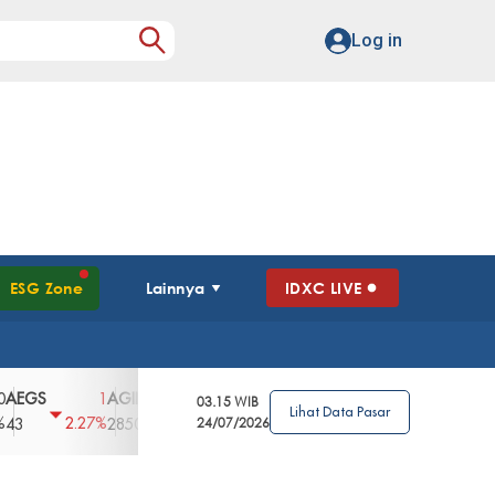
Log in
ESG Zone
Lainnya
IDXC LIVE
GS
AGII
AGRO
AGRS
AHAP
AIM
1
100
4
0
2
03.15 WIB
Lihat Data Pasar
2.27%
3.39%
2.63%
0%
2.04%
2850
148
24/07/2026
62
96
360