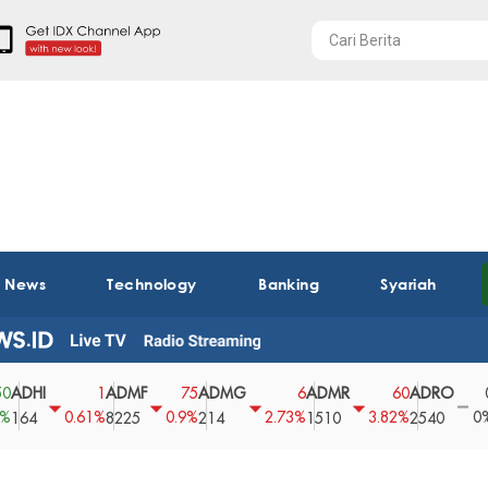
t News
Technology
Banking
Syariah
HI
ADMF
ADMG
ADMR
ADRO
AE
1
75
6
60
0
0.61%
0.9%
2.73%
3.82%
0%
4
8225
214
1510
2540
43