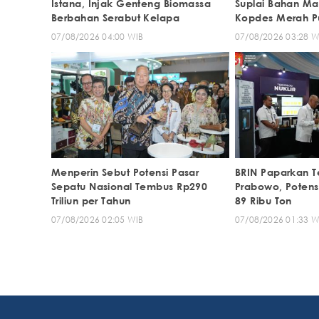
Istana, Injak Genteng Biomassa
Suplai Bahan M
Berbahan Serabut Kelapa
Kopdes Merah Pu
07/08/2026 04:00 WIB
07/08/2026 03:28 W
Menperin Sebut Potensi Pasar
BRIN Paparkan Te
Sepatu Nasional Tembus Rp290
Prabowo, Potens
Triliun per Tahun
89 Ribu Ton
07/08/2026 02:05 WIB
07/08/2026 01:33 W