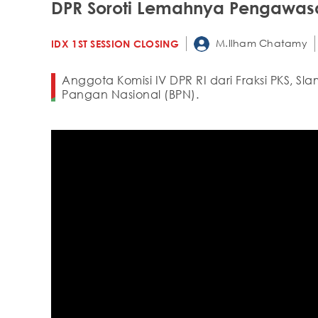
DPR Soroti Lemahnya Pengawas
M.Ilham Chatamy
IDX 1ST SESSION CLOSING
Anggota Komisi IV DPR RI dari Fraksi PKS,
Pangan Nasional (BPN).