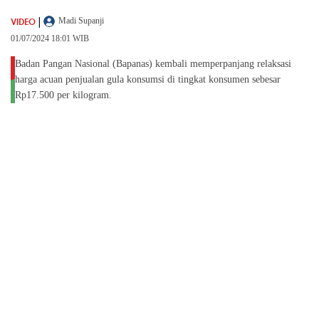
|
VIDEO
Madi Supanji
01/07/2024 18:01 WIB
Badan Pangan Nasional (Bapanas) kembali memperpanjang relaksasi
harga acuan penjualan gula konsumsi di tingkat konsumen sebesar
Rp17.500 per kilogram.