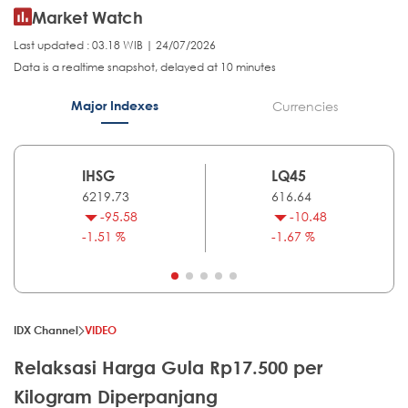
Market Watch
Last updated : 03.18 WIB | 24/07/2026
Data is a realtime snapshot, delayed at 10 minutes
Major Indexes
Currencies
IHSG
LQ45
6219.73
616.64
-95.58
-10.48
-1.51 %
-1.67 %
IDX Channel
VIDEO
Relaksasi Harga Gula Rp17.500 per
Kilogram Diperpanjang