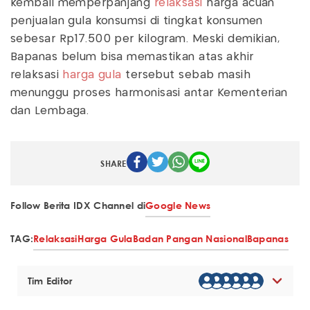
kembali memperpanjang
relaksasi
harga acuan
penjualan gula konsumsi di tingkat konsumen
sebesar Rp17.500 per kilogram. Meski demikian,
Bapanas belum bisa memastikan atas akhir
relaksasi
harga gula
tersebut sebab masih
menunggu proses harmonisasi antar Kementerian
dan Lembaga.
SHARE
Follow Berita IDX Channel di
Google News
TAG:
Relaksasi
Harga Gula
Badan Pangan Nasional
Bapanas
Tim Editor