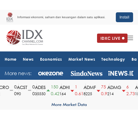
Install
Informasi ekonomi, saham dan keuangan dalam satu aplikasi.
Home
News
Economics
Market News
Technology
Ba
More news:
0
0
150
1
75
6
RO
ACST
ADES
ADHI
ADMF
ADMG
A
0
0
0.42
0.61
0.9
2.73
90
35550
164
8225
214
15
More Market Data