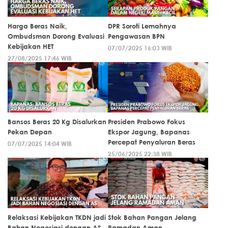
Harga Beras Naik,
DPR Soroti Lemahnya
Ombudsman Dorong Evaluasi
Pengawasan BPN
Kebijakan HET
07/07/2025 16:03 WIB
27/08/2025 17:46 WIB
Bansos Beras 20 Kg Disalurkan
Presiden Prabowo Fokus
Pekan Depan
Ekspor Jagung, Bapanas
Percepat Penyaluran Beras
07/07/2025 14:04 WIB
25/06/2025 22:38 WIB
Relaksasi Kebijakan TKDN jadi
Stok Bahan Pangan Jelang
Bahan Negosiasi dengan AS
Ramadan Aman