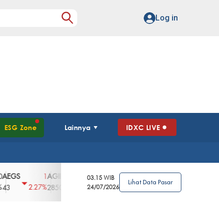
Log in
ESG Zone
Lainnya
IDXC LIVE
GS
AGII
AGRO
AGRS
AHAP
AIM
1
100
4
0
2
03.15 WIB
Lihat Data Pasar
2.27%
3.39%
2.63%
0%
2.04%
2850
148
24/07/2026
62
96
360