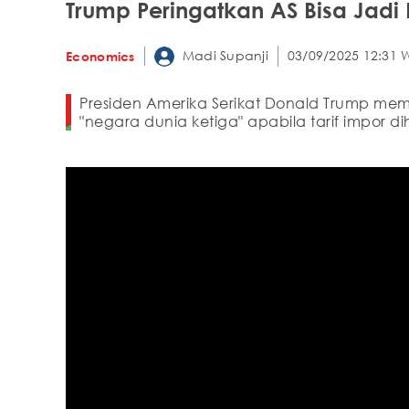
Trump Peringatkan AS Bisa Jadi 
Madi Supanji
03/09/2025 12:31 
Economics
Presiden Amerika Serikat Donald Trump m
"negara dunia ketiga" apabila tarif impor d