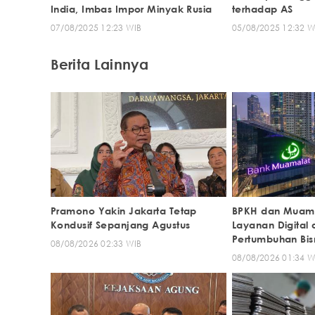
India, Imbas Impor Minyak Rusia
terhadap AS
07/08/2025 12:23 WIB
05/08/2025 12:32 W
Berita Lainnya
Pramono Yakin Jakarta Tetap
BPKH dan Muama
Kondusif Sepanjang Agustus
Layanan Digital
Pertumbuhan Bisn
08/08/2026 02:33 WIB
08/08/2026 01:34 W