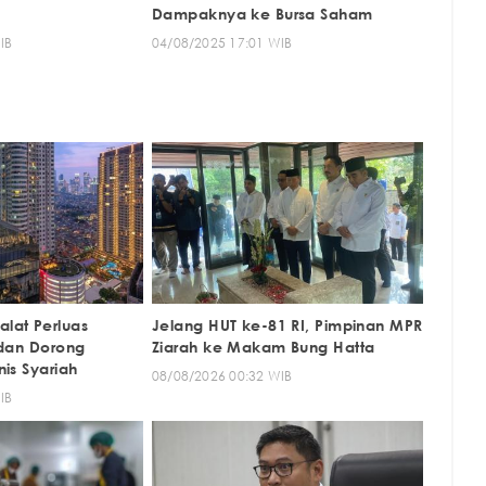
Dampaknya ke Bursa Saham
IB
04/08/2025 17:01 WIB
lat Perluas
Jelang HUT ke-81 RI, Pimpinan MPR
 dan Dorong
Ziarah ke Makam Bung Hatta
is Syariah
08/08/2026 00:32 WIB
IB