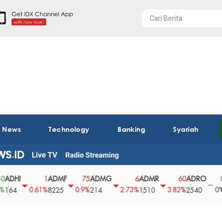
t News
Technology
Banking
Syariah
HI
ADMF
ADMG
ADMR
ADRO
AE
1
75
6
60
0
0.61%
0.9%
2.73%
3.82%
0%
4
8225
214
1510
2540
43