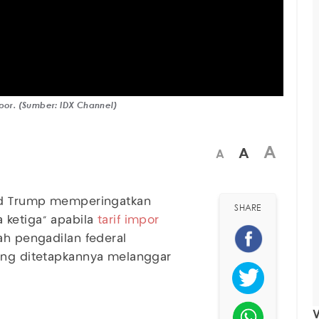
por. (Sumber: IDX Channel)
A
A
A
ald Trump memperingatkan
SHARE
 ketiga" apabila
tarif impor
ah pengadilan federal
yang ditetapkannya melanggar
V