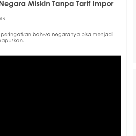
Negara Miskin Tanpa Tarif Impor
WIB
emperingatkan bahwa negaranya bisa menjadi
ihapuskan.