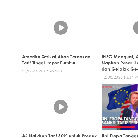
Amerika Serikat Akan Terapkan
IHSG Menguat, A
Tarif Tinggi Impor Furnitur
Siapkah Pasar Ha
dan Gejolak Geo
27/08/2025 06:45 WIB
12/08/2025 13:37 W
AS Naikkan Tarif 50% untuk Produk
Uni Eropa Tanggu