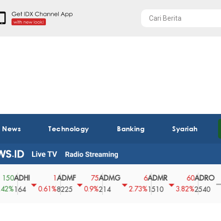
t News
Technology
Banking
Syariah
ADHI
ADMF
ADMG
ADMR
ADRO
0
1
75
6
60
0
%
0.61%
0.9%
2.73%
3.82%
0%
164
8225
214
1510
2540