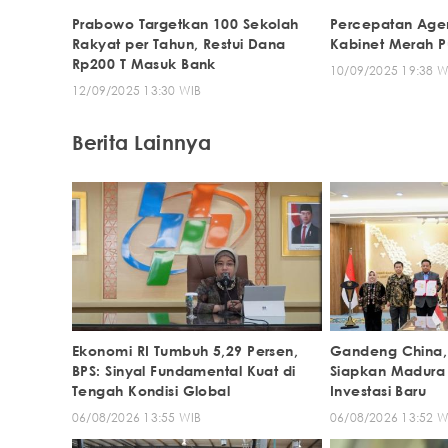
Prabowo Targetkan 100 Sekolah
Percepatan Age
Rakyat per Tahun, Restui Dana
Kabinet Merah P
Rp200 T Masuk Bank
10/09/2025 19:38 W
12/09/2025 13:30 WIB
Berita Lainnya
Ekonomi RI Tumbuh 5,29 Persen,
Gandeng China,
BPS: Sinyal Fundamental Kuat di
Siapkan Madura
Tengah Kondisi Global
Investasi Baru
06/08/2026 13:55 WIB
06/08/2026 13:52 W