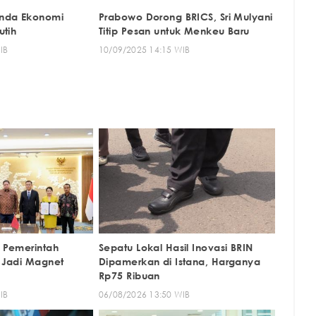
nda Ekonomi
Prabowo Dorong BRICS, Sri Mulyani
utih
Titip Pesan untuk Menkeu Baru
IB
10/09/2025 14:15 WIB
 Pemerintah
Sepatu Lokal Hasil Inovasi BRIN
 Jadi Magnet
Dipamerkan di Istana, Harganya
Rp75 Ribuan
IB
06/08/2026 13:50 WIB