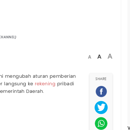
 CHANNEL)
A
A
A
i mengubah aturan pemberian
SHARE
fer langsung ke
rekening
pribadi
Pemerintah Daerah.
V