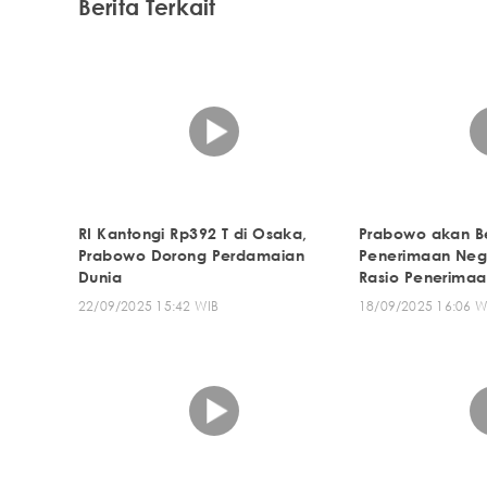
Berita Terkait
RI Kantongi Rp392 T di Osaka,
Prabowo akan B
Prabowo Dorong Perdamaian
Penerimaan Neg
Dunia
Rasio Penerimaa
PDB
22/09/2025 15:42 WIB
18/09/2025 16:06 W