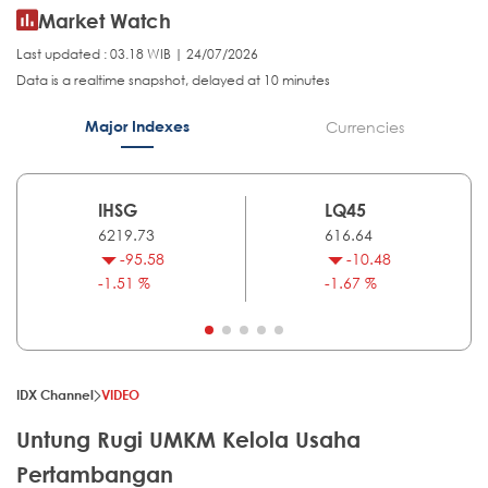
Market Watch
Last updated : 03.18 WIB | 24/07/2026
Data is a realtime snapshot, delayed at 10 minutes
Major Indexes
Currencies
IHSG
LQ45
6219.73
616.64
-95.58
-10.48
-1.51 %
-1.67 %
IDX Channel
VIDEO
Untung Rugi UMKM Kelola Usaha
Pertambangan