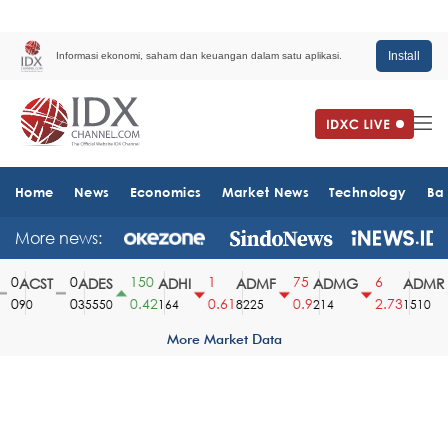
Install
Informasi ekonomi, saham dan keuangan dalam satu aplikasi.
Home
News
Economics
Market News
Technology
Ba
More news:
0
0
150
1
75
6
ACST
ADES
ADHI
ADMF
ADMG
ADMR
0
0
0.42
0.61
0.9
2.73
90
35550
164
8225
214
1510
More Market Data