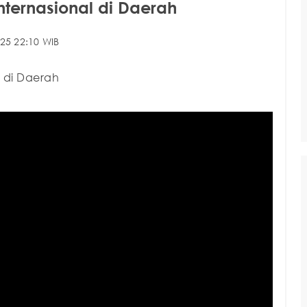
ternasional di Daerah
25 22:10 WIB
 di Daerah