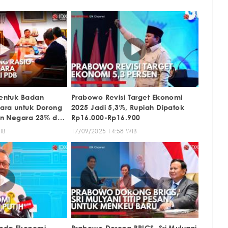
entuk Badan
Prabowo Revisi Target Ekonomi
ara untuk Dorong
2025 Jadi 5,3%, Rupiah Dipatok
n Negara 23% dari
Rp16.000-Rp16.900
IB
17/09/2025 14:58 WIB
nda Ekonomi
Prabowo Dorong BRICS, Sri Mulyani