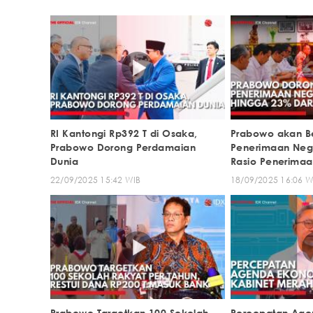
RI Kantongi Rp392 T di Osaka,
Prabowo akan B
Prabowo Dorong Perdamaian
Penerimaan Neg
Dunia
Rasio Penerimaa
PDB
22/09/2025 15:42 WIB
18/09/2025 16:06 W
Prabowo Targetkan 100 Sekolah
Percepatan Age