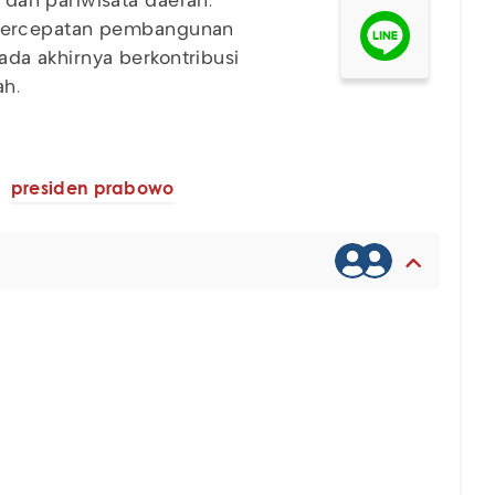
dan pariwisata daerah.
percepatan pembangunan
pada akhirnya berkontribusi
ah.
presiden prabowo