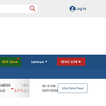
Log in
ESG Zone
Lainnya
IDXC LIVE
GS
AGII
AGRO
AGRS
AHAP
AIM
1
100
4
0
2
03.15 WIB
Lihat Data Pasar
2.27%
3.39%
2.63%
0%
2.04%
2850
148
24/07/2026
62
96
360