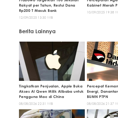
Rakyat per Tahun, Restui Dana
Kabinet Merah P
Rp200 T Masuk Bank
10/09/2025 19:38 W
12/09/2025 13:30 WIB
Berita Lainnya
Tingkatkan Penjualan, Apple Buka
Percepat Keman
Akses AI Qwen Milik Alibaba untuk
Energi, Danantara 
Pengguna Mac di China
BUMN PTPN
08/08/2026 22:31 WIB
08/08/2026 21:37 W