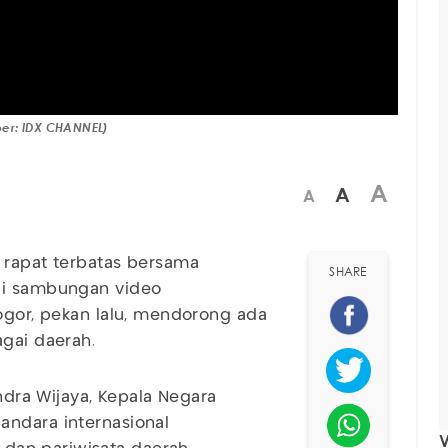
ber: IDX CHANNEL)
A
A
A
 rapat terbatas bersama
SHARE
lui sambungan video
Bogor, pekan lalu, mendorong ada
agai daerah.
Indra Wijaya, Kepala Negara
andara internasional
V