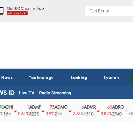
t News
Technology
Banking
Syariah
HI
ADMF
ADMG
ADMR
ADRO
AE
1
75
6
60
0
0.61%
0.9%
2.73%
3.82%
0%
4
8225
214
1510
2540
43