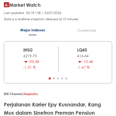
Market Watch
Last updated : 03.18 WIB | 24/07/2026
Data is a realtime snapshot, delayed at 10 minutes
Major Indexes
Currencies
IHSG
LQ45
6219.73
616.64
-95.58
-10.48
-1.51 %
-1.67 %
IDX Channel
Inspirator
Perjalanan Karier Epy Kusnandar, Kang
Mus dalam Sinetron Preman Pensiun