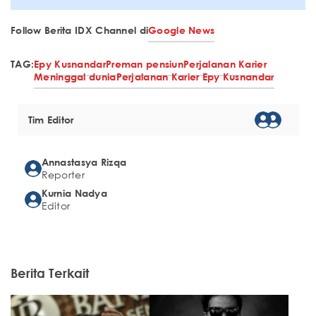
Follow Berita IDX Channel di
Google News
TAG:
Epy Kusnandar
Preman pensiun
Perjalanan Karier
Meninggal dunia
Perjalanan Karier Epy Kusnandar
Tim Editor
Annastasya Rizqa
Reporter
Kurnia Nadya
Editor
Berita Terkait