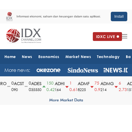
Install
Informasi ekonomi, saham dan keuangan dalam satu aplikasi.
Home
News
Economics
Market News
Technology
Ba
More news:
0
0
150
1
75
6
O
ACST
ADES
ADHI
ADMF
ADMG
AD
0
0
0.42
0.61
0.9
2.73
90
35550
164
8225
214
1510
More Market Data