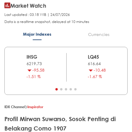
Market Watch
Last updated : 03.18 WIB | 24/07/2026
Data is a realtime snapshot, delayed at 10 minutes
Major Indexes
Currencies
IHSG
LQ45
6219.73
616.64
-95.58
-10.48
-1.51 %
-1.67 %
IDX Channel
Inspirator
Profil Mirwan Suwarso, Sosok Penting di
Belakang Como 1907