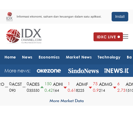
Install
Informasi ekonomi, saham dan keuangan dalam satu aplikasi.
Home
News
Economics
Market News
Technology
Ba
More news:
0
0
150
1
75
6
O
ACST
ADES
ADHI
ADMF
ADMG
ADM
0
0
0.42
0.61
0.9
2.73
90
35550
164
8225
214
1510
More Market Data