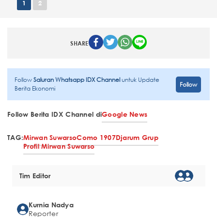
1
2
SHARE
Follow
Saluran Whatsapp IDX Channel
untuk Update
Follow
Berita Ekonomi
Follow Berita IDX Channel di
Google News
TAG:
Mirwan Suwarso
Como 1907
Djarum Grup
Profil Mirwan Suwarso
Tim Editor
Kurnia Nadya
Reporter