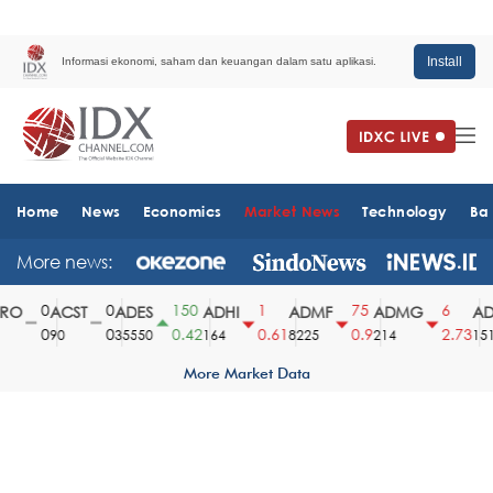
Install
Informasi ekonomi, saham dan keuangan dalam satu aplikasi.
Home
News
Economics
Market News
Technology
Ba
More news:
0
0
150
1
75
6
O
ACST
ADES
ADHI
ADMF
ADMG
AD
0
0
0.42
0.61
0.9
2.73
90
35550
164
8225
214
1510
More Market Data