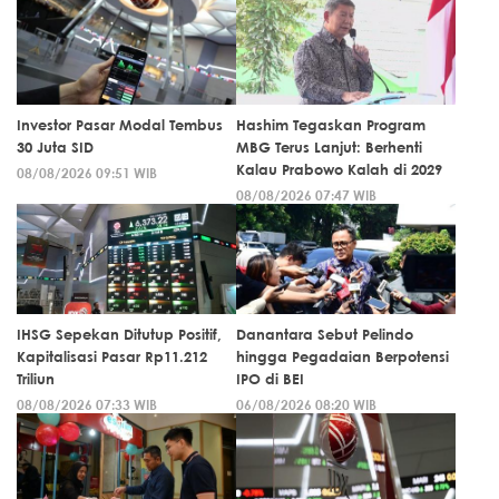
Investor Pasar Modal Tembus
Hashim Tegaskan Program
30 Juta SID
MBG Terus Lanjut: Berhenti
Kalau Prabowo Kalah di 2029
08/08/2026 09:51 WIB
08/08/2026 07:47 WIB
IHSG Sepekan Ditutup Positif,
Danantara Sebut Pelindo
Kapitalisasi Pasar Rp11.212
hingga Pegadaian Berpotensi
Triliun
IPO di BEI
08/08/2026 07:33 WIB
06/08/2026 08:20 WIB