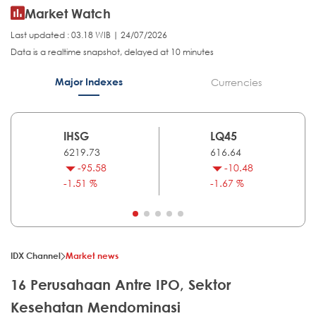
Market Watch
Last updated : 03.18 WIB | 24/07/2026
Data is a realtime snapshot, delayed at 10 minutes
Major Indexes
Currencies
IHSG
LQ45
6219.73
616.64
-95.58
-10.48
-1.51 %
-1.67 %
IDX Channel
Market news
16 Perusahaan Antre IPO, Sektor
Kesehatan Mendominasi