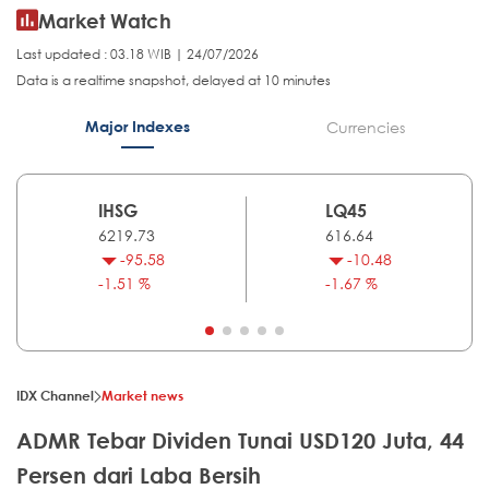
Market Watch
Last updated : 03.18 WIB | 24/07/2026
Data is a realtime snapshot, delayed at 10 minutes
Major Indexes
Currencies
IHSG
LQ45
6219.73
616.64
-95.58
-10.48
-1.51 %
-1.67 %
IDX Channel
Market news
ADMR Tebar Dividen Tunai USD120 Juta, 44
Persen dari Laba Bersih