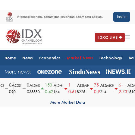
Install
Informasi ekonomi, saham dan keuangan dalam satu aplikasi.
Home
News
Economics
Market News
Technology
Ba
More news:
0
0
150
1
75
6
ACST
ADES
ADHI
ADMF
ADMG
ADM
0
0
0.42
0.61
0.9
2.73
90
35550
164
8225
214
1510
More Market Data