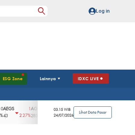
Log in
ESG Zone
Lainnya
IDXC LIVE
GS
AGII
AGRO
AGRS
AHAP
AIM
1
100
4
0
2
03.15 WIB
Lihat Data Pasar
2.27%
3.39%
2.63%
0%
2.04%
2850
148
24/07/2026
62
96
360