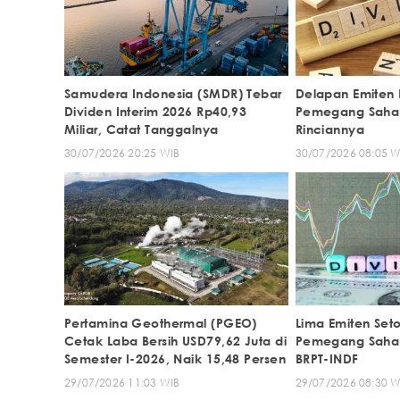
Samudera Indonesia (SMDR) Tebar
Delapan Emiten 
Dividen Interim 2026 Rp40,93
Pemegang Saham 
Miliar, Catat Tanggalnya
Rinciannya
30/07/2026 20:25 WIB
30/07/2026 08:05 W
Pertamina Geothermal (PGEO)
Lima Emiten Seto
Cetak Laba Bersih USD79,62 Juta di
Pemegang Saham
Semester I-2026, Naik 15,48 Persen
BRPT-INDF
29/07/2026 11:03 WIB
29/07/2026 08:30 W