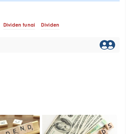
Dividen tunai
Dividen