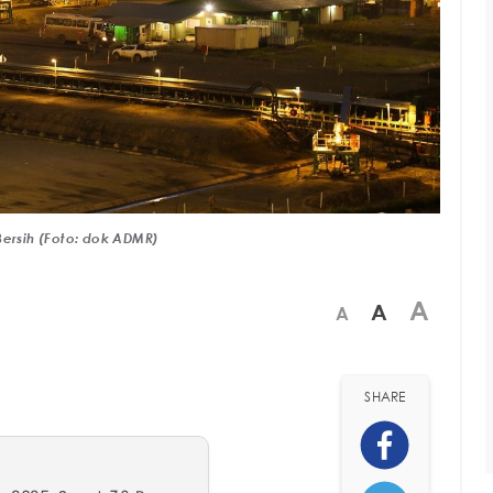
Bersih (Foto: dok ADMR)
A
A
A
SHARE