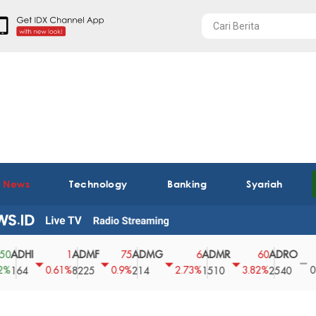
t News
Technology
Banking
Syariah
HI
ADMF
ADMG
ADMR
ADRO
AE
1
75
6
60
0
0.61%
0.9%
2.73%
3.82%
0%
4
8225
214
1510
2540
43