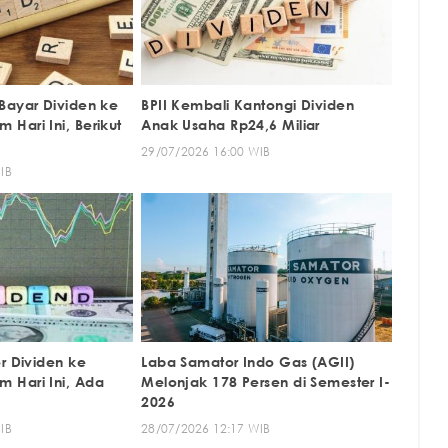
Bayar Dividen ke
BPII Kembali Kantongi Dividen
Hari Ini, Berikut
Anak Usaha Rp24,6 Miliar
29/07/2026 16:00 WIB
IB
r Dividen ke
Laba Samator Indo Gas (AGII)
 Hari Ini, Ada
Melonjak 178 Persen di Semester I-
2026
IB
28/07/2026 12:17 WIB