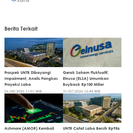
Editor
Berita Terkait
Prospek UNTR Dibayangi
Gerak Saham Fluktuatif,
Impairment, Analis Pangkas
Elnusa (ELSA) Umumkan
Proyeksi Laba
Buyback Rp100 Miliar
06/08/2026 11:01 WIB
31/07/2026 16:44 WIB
Ashmore (AMOR) Kembali
UNTR Catat Laba Bersih Rp956