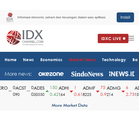
Install
Informasi ekonomi, saham dan keuangan dalam satu aplikasi.
Home
News
Economics
Market News
Technology
Ba
More news:
0
0
150
1
75
6
RO
ACST
ADES
ADHI
ADMF
ADMG
AD
0
0
0.42
0.61
0.9
2.73
90
35550
164
8225
214
151
More Market Data