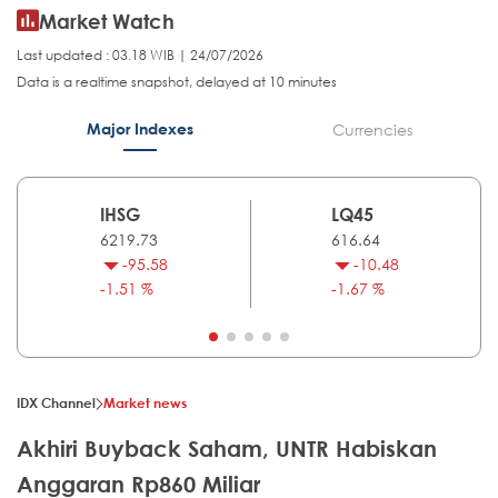
Market Watch
Last updated : 03.18 WIB | 24/07/2026
Data is a realtime snapshot, delayed at 10 minutes
Major Indexes
Currencies
IHSG
LQ45
6219.73
616.64
-95.58
-10.48
-1.51 %
-1.67 %
IDX Channel
Market news
Akhiri Buyback Saham, UNTR Habiskan
Anggaran Rp860 Miliar