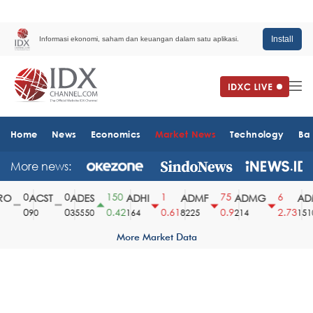
Install
Informasi ekonomi, saham dan keuangan dalam satu aplikasi.
Home
News
Economics
Market News
Technology
Ba
More news:
0
0
150
1
75
6
O
ACST
ADES
ADHI
ADMF
ADMG
ADM
0
0
0.42
0.61
0.9
2.73
90
35550
164
8225
214
1510
More Market Data