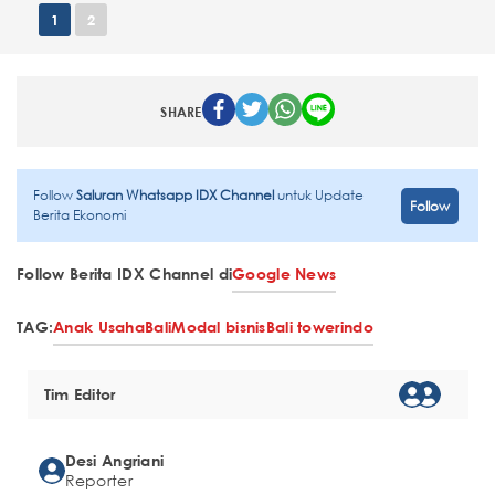
1
2
SHARE
Follow
Saluran Whatsapp IDX Channel
untuk Update
Follow
Berita Ekonomi
Follow Berita IDX Channel di
Google News
TAG:
Anak Usaha
Bali
Modal bisnis
Bali towerindo
Tim Editor
Desi Angriani
Reporter