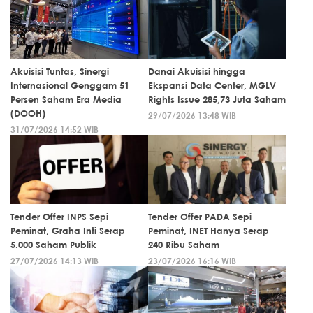
Akuisisi Tuntas, Sinergi
Danai Akuisisi hingga
Internasional Genggam 51
Ekspansi Data Center, MGLV
Persen Saham Era Media
Rights Issue 285,73 Juta Saham
(DOOH)
29/07/2026 13:48 WIB
31/07/2026 14:52 WIB
Tender Offer INPS Sepi
Tender Offer PADA Sepi
Peminat, Graha Inti Serap
Peminat, INET Hanya Serap
5.000 Saham Publik
240 Ribu Saham
27/07/2026 14:13 WIB
23/07/2026 16:16 WIB