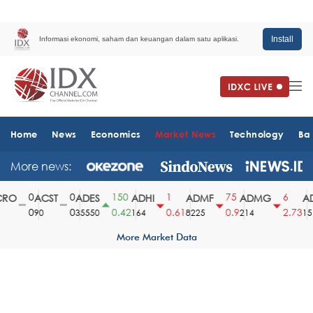
Install
Informasi ekonomi, saham dan keuangan dalam satu aplikasi.
Home
News
Economics
Market News
Technology
Ba
More news:
0
0
150
1
75
6
RO
ACST
ADES
ADHI
ADMF
ADMG
AD
0
0
0.42
0.61
0.9
2.73
90
35550
164
8225
214
151
More Market Data