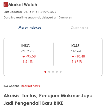
Market Watch
Last updated : 03.18 WIB | 24/07/2026
Data is a realtime snapshot, delayed at 10 minutes
Major Indexes
Currencies
IHSG
LQ45
6219.73
616.64
-95.58
-10.48
-1.51 %
-1.67 %
IDX Channel
Market news
Akuisisi Tuntas, Penajam Makmur Jaya
Jadi Pengendali Baru BIKE