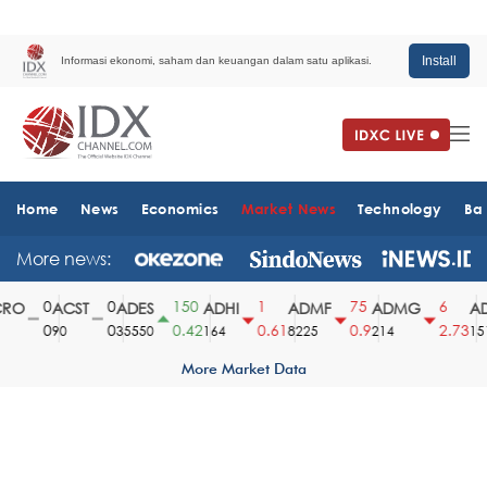
Install
Informasi ekonomi, saham dan keuangan dalam satu aplikasi.
Home
News
Economics
Market News
Technology
Ba
More news:
0
0
150
1
75
6
O
ACST
ADES
ADHI
ADMF
ADMG
AD
0
0
0.42
0.61
0.9
2.73
90
35550
164
8225
214
1510
More Market Data