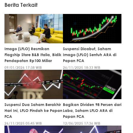
Berita Terkait
Imago (LFLO) Resmikan
Suspensi Dicabut, Saham
Flagship Store B&B Italia, Bidik
Imago (LFLO) Sentuh ARA di
Pendapatan Rp100 Miliar
Papan FCA
09/01/2026 17:38 WIB
26/11/2025 18:33 WIB
Suspensi Dua Saham Berakhir
Bagikan Dividen 98 Persen dari
Hari Ini, LFLO Pindah ke Papan
Laba, Saham LFLO ARA di
FCA
Papan FCA
26/11/2025 05:45 WIB
12/06/2025 17:36 WIB