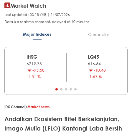
Market Watch
Last updated : 03.18 WIB | 24/07/2026
Data is a realtime snapshot, delayed at 10 minutes
Major Indexes
Currencies
IHSG
LQ45
6219.73
616.64
-95.58
-10.48
-1.51 %
-1.67 %
IDX Channel
Market news
Andalkan Ekosistem Ritel Berkelanjutan,
Imago Mulia (LFLO) Kantongi Laba Bersih