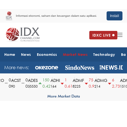
Install
Informasi ekonomi, saham dan keuangan dalam satu aplikasi.
Home
News
Economics
Market News
Technology
Ba
More news:
0
0
150
1
75
6
O
ACST
ADES
ADHI
ADMF
ADMG
ADM
0
0
0.42
0.61
0.9
2.73
90
35550
164
8225
214
1510
More Market Data