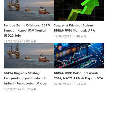
Perluas Bisnis Offshore, BBRM
Suspensi Dibuka, Saham
Bangun Kapal PSV Senilai
BBRM-PPGL Kompak ARA
USD22 Juta
12/01/2026 14:48 WIB
03/05/2026 18:03 WIB
BBRM Ungkap Strategi
BBRM-PKPK Rebound Awali
Pengembangan Usaha di
2026, NATO ARB di Papan FCA
Industri Perkapalan Migas
02/01/2026 13:53 WIB
08/01/2026 00:12 WIB