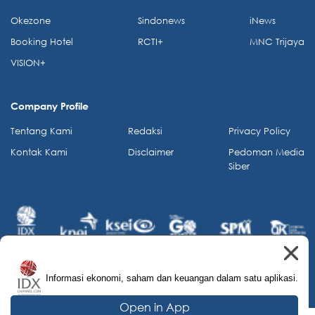
Okezone
Sindonews
iNews
Booking Hotel
RCTI+
MNC Trijaya
VISION+
Company Profile
Tentang Kami
Redaksi
Privacy Policy
Kontak Kami
Disclaimer
Pedoman Media
Siber
Informasi ekonomi, saham dan keuangan dalam satu aplikasi.
© 2026 IDX Channel. All Rights Reserved.
Open in App