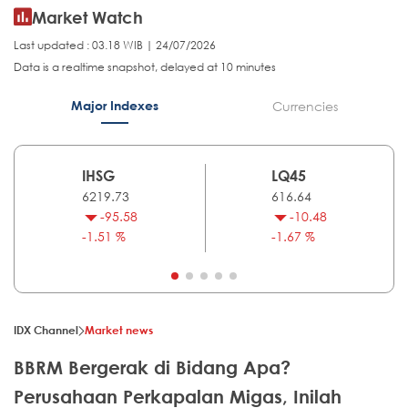
Market Watch
Last updated : 03.18 WIB | 24/07/2026
Data is a realtime snapshot, delayed at 10 minutes
Major Indexes
Currencies
IHSG
LQ45
6219.73
616.64
-95.58
-10.48
-1.51 %
-1.67 %
IDX Channel
Market news
BBRM Bergerak di Bidang Apa?
Perusahaan Perkapalan Migas, Inilah