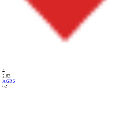
4
2.63
AGRS
62