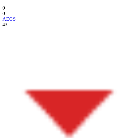
0
0
AEGS
43