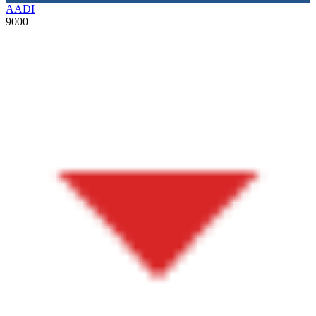
AADI
9000