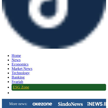
Home
News
Economics
Market News
Technology
Banking
Syariah
ESG Zone
More news: