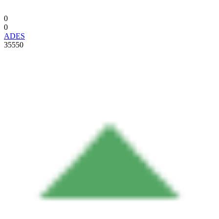
0
0
ADES
35550