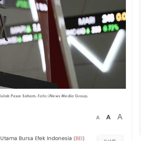
jolak Pasar Saham. Foto: iNews Media Group.
A
A
A
r Utama Bursa Efek Indonesia (
BEI
)