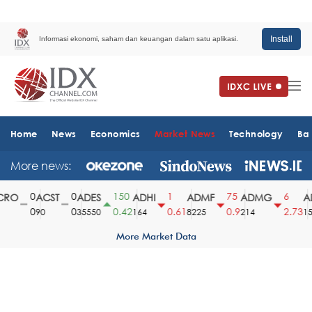
Install
Informasi ekonomi, saham dan keuangan dalam satu aplikasi.
Home
News
Economics
Market News
Technology
Ba
More news:
0
0
150
1
75
6
RO
ACST
ADES
ADHI
ADMF
ADMG
AD
0
0
0.42
0.61
0.9
2.73
90
35550
164
8225
214
151
More Market Data