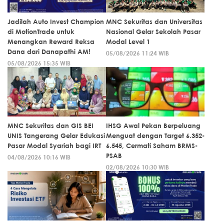
Jadilah Auto Invest Champion
MNC Sekuritas dan Universitas
di MotionTrade untuk
Nasional Gelar Sekolah Pasar
Menangkan Reward Reksa
Modal Level 1
Dana dari Danapathi AM!
05/08/2026 11:24 WIB
05/08/2026 15:35 WIB
MNC Sekuritas dan GIS BEI
IHSG Awal Pekan Berpeluang
UNIS Tangerang Gelar Edukasi
Menguat dengan Target 6.352-
Pasar Modal Syariah bagi IRT
6.545, Cermati Saham BRMS-
PSAB
04/08/2026 10:16 WIB
02/08/2026 10:30 WIB