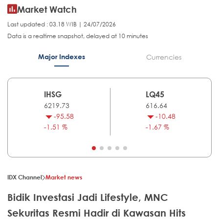
Market Watch
Last updated : 03.18 WIB | 24/07/2026
Data is a realtime snapshot, delayed at 10 minutes
Major Indexes
Currencies
IHSG
LQ45
6219.73
616.64
-95.58
-10.48
-1.51 %
-1.67 %
IDX Channel
Market news
Bidik Investasi Jadi Lifestyle, MNC
Sekuritas Resmi Hadir di Kawasan Hits