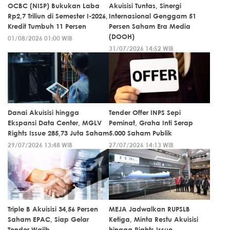
OCBC (NISP) Bukukan Laba
Akuisisi Tuntas, Sinergi
Rp2,7 Triliun di Semester I-2026,
Internasional Genggam 51
Kredit Tumbuh 11 Persen
Persen Saham Era Media
(DOOH)
01/08/2026 01:00 WIB
31/07/2026 14:52 WIB
Danai Akuisisi hingga
Tender Offer INPS Sepi
Ekspansi Data Center, MGLV
Peminat, Graha Inti Serap
Rights Issue 285,73 Juta Saham
5.000 Saham Publik
29/07/2026 13:48 WIB
27/07/2026 14:13 WIB
Triple B Akuisisi 34,56 Persen
MEJA Jadwalkan RUPSLB
Saham EPAC, Siap Gelar
Ketiga, Minta Restu Akuisisi
Tender Wajib
hingga Rights Issue