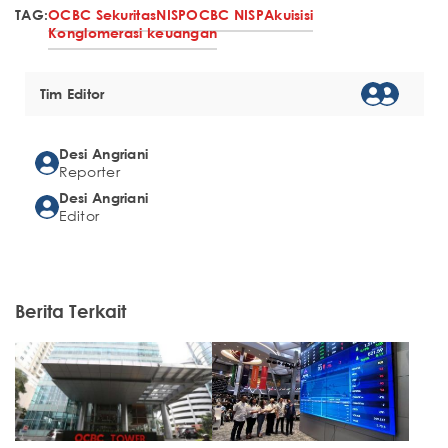
TAG:
OCBC Sekuritas
NISP
OCBC NISP
Akuisisi
Konglomerasi keuangan
Tim Editor
Desi Angriani
Reporter
Desi Angriani
Editor
Berita Terkait