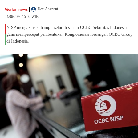
|
Market news
Desi Angriani
04/06/2026 15:02 WIB
NISP mengakuisisi hampir seluruh saham OCBC Sekuritas Indonesia
guna mempercepat pembentukan Konglomerasi Keuangan OCBC Group
di Indonesia.