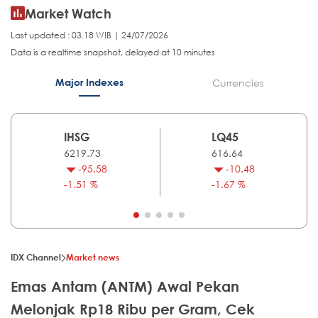
Market Watch
Last updated : 03.18 WIB | 24/07/2026
Data is a realtime snapshot, delayed at 10 minutes
Major Indexes
Currencies
IHSG
LQ45
6219.73
616.64
-95.58
-10.48
-1.51 %
-1.67 %
IDX Channel
Market news
Emas Antam (ANTM) Awal Pekan
Melonjak Rp18 Ribu per Gram, Cek