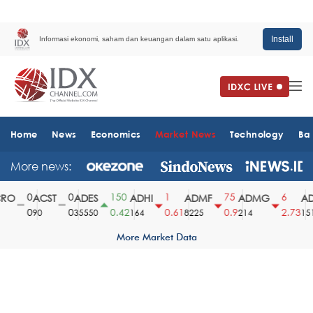
Install
Informasi ekonomi, saham dan keuangan dalam satu aplikasi.
Home
News
Economics
Market News
Technology
Ba
More news:
0
0
150
1
75
6
O
ACST
ADES
ADHI
ADMF
ADMG
AD
0
0
0.42
0.61
0.9
2.73
90
35550
164
8225
214
1510
More Market Data