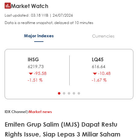
Market Watch
Last updated : 03.18 WIB | 24/07/2026
Data is a realtime snapshot, delayed at 10 minutes
Major Indexes
Currencies
IHSG
LQ45
6219.73
616.64
-95.58
-10.48
-1.51 %
-1.67 %
IDX Channel
Market news
Emiten Grup Salim (IMJS) Dapat Restu
Rights Issue, Siap Lepas 3 Miliar Saham