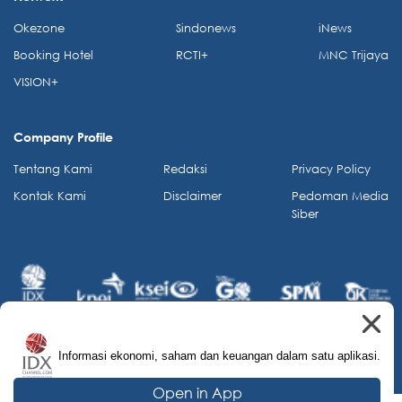
Okezone
Sindonews
iNews
Booking Hotel
RCTI+
MNC Trijaya
VISION+
Company Profile
Tentang Kami
Redaksi
Privacy Policy
Kontak Kami
Disclaimer
Pedoman Media
Siber
Informasi ekonomi, saham dan keuangan dalam satu aplikasi.
© 2026 IDX Channel. All Rights Reserved.
Open in App