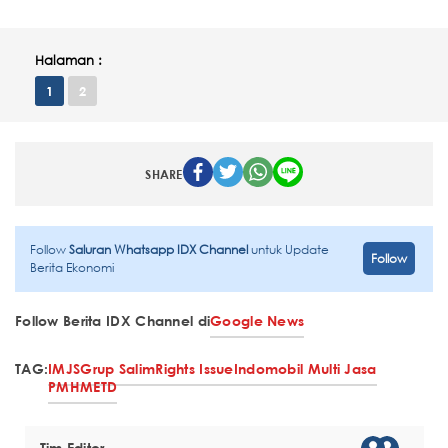
Halaman :
1
2
SHARE
Follow
Saluran Whatsapp IDX Channel
untuk Update
Follow
Berita Ekonomi
Follow Berita IDX Channel di
Google News
TAG:
IMJS
Grup Salim
Rights Issue
Indomobil Multi Jasa
PMHMETD
Tim Editor