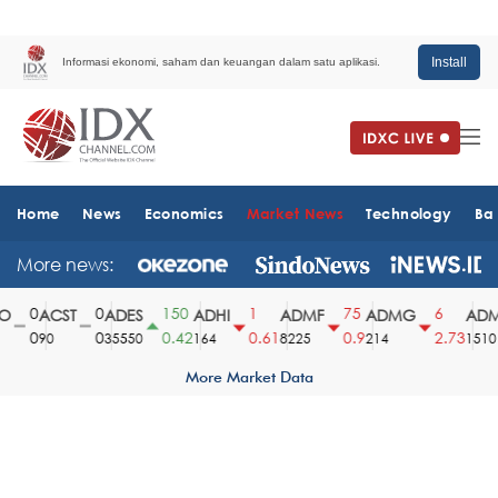
Install
Informasi ekonomi, saham dan keuangan dalam satu aplikasi.
Home
News
Economics
Market News
Technology
Ba
More news:
0
0
150
1
75
6
ACST
ADES
ADHI
ADMF
ADMG
ADM
0
0
0.42
0.61
0.9
2.73
90
35550
164
8225
214
1510
More Market Data