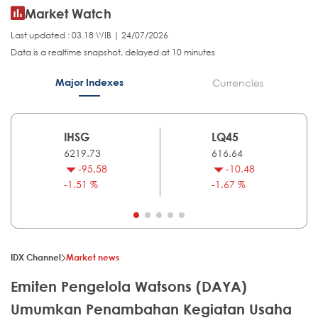
Market Watch
Last updated : 03.18 WIB | 24/07/2026
Data is a realtime snapshot, delayed at 10 minutes
Major Indexes
Currencies
IHSG
LQ45
6219.73
616.64
-95.58
-10.48
-1.51 %
-1.67 %
IDX Channel
Market news
Emiten Pengelola Watsons (DAYA)
Umumkan Penambahan Kegiatan Usaha