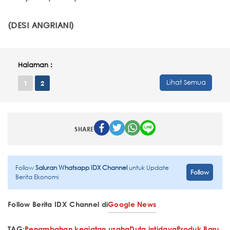
(DESI ANGRIANI)
Halaman :
Lihat Semua
1
2
SHARE
Follow
Saluran Whatsapp IDX Channel
untuk Update
Follow
Berita Ekonomi
Follow Berita IDX Channel di
Google News
TAG:
Penambahan kegiatan usaha
Duta intidaya
Produk Baru