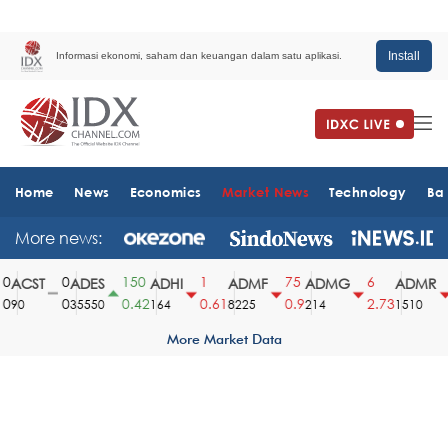
Install
Informasi ekonomi, saham dan keuangan dalam satu aplikasi.
Home
News
Economics
Market News
Technology
Ba
More news:
0
150
1
75
6
ACST
ADES
ADHI
ADMF
ADMG
ADMR
0
0.42
0.61
0.9
2.73
3
90
35550
164
8225
214
1510
More Market Data