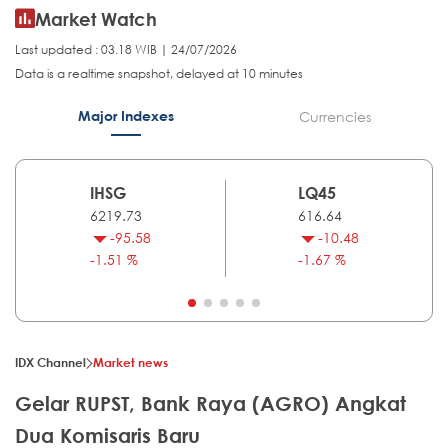
Market Watch
Last updated : 03.18 WIB | 24/07/2026
Data is a realtime snapshot, delayed at 10 minutes
Major Indexes
Currencies
IHSG
LQ45
6219.73
616.64
-95.58
-10.48
-1.51 %
-1.67 %
IDX Channel
Market news
Gelar RUPST, Bank Raya (AGRO) Angkat
Dua Komisaris Baru