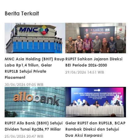
Berita Terkait
MNC Asia Holding (BHIT) Raup
RUPST Sahkan Jajaran Direksi
Laba Rp1,4 Triliun, Gelar
BEI Periode 2026-2030
RUPSLB Setujui Private
29/06/2026 14:51 WIB
Placement
30/06/2026 09:05 WIB
RUPST Allo Bank (BBHI) Setujui
Gelar RUPST dan RUPSLB, BCAP
Dividen Tunai Rp286,97 Miliar
Rombak Direksi dan Setujui
Dua Aksi Korporasi
25/06/2026 20:47 WIB