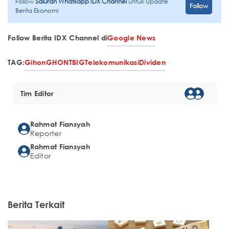
Follow
Saluran Whatsapp IDX Channel
untuk Update
Follow
Berita Ekonomi
Follow Berita IDX Channel di
Google News
TAG:
Gihon
GHON
TBIG
Telekomunikasi
Dividen
Tim Editor
Rahmat Fiansyah
Reporter
Rahmat Fiansyah
Editor
Berita Terkait