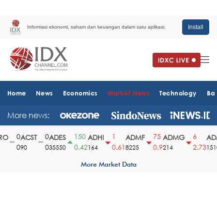
Install
Informasi ekonomi, saham dan keuangan dalam satu aplikasi.
Home
News
Economics
Market News
Technology
Ba
More news:
0
0
150
1
75
6
O
ACST
ADES
ADHI
ADMF
ADMG
ADM
0
0
0.42
0.61
0.9
2.73
90
35550
164
8225
214
1510
More Market Data