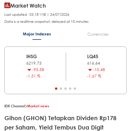
Market Watch
Last updated : 03.18 WIB | 24/07/2026
Data is a realtime snapshot, delayed at 10 minutes
Major Indexes
Currencies
IHSG
LQ45
6219.73
616.64
-95.58
-10.48
-1.51 %
-1.67 %
IDX Channel
Market news
Gihon (GHON) Tetapkan Dividen Rp178
per Saham, Yield Tembus Dua Digit