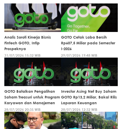
Analis Soroti Kinerja Bisnis
GOTO Cetak Laba Bersih
Fintech GOTO, Intip
Rp607,5 Miliar pada Semester
Prospeknya
I-2026
31/07/2026 15:32 WIB
29/07/2026 19:48 WIB
GOTO Batalkan Pengalihan
Investor Asing Net Buy Saham
Saham Treasuri untuk Program
GOTO Rp13,2 Miliar, Bakal Rilis
Karyawan dan Manajemen
Laporan Keuangan
28/07/2026 20:35 WIB
28/07/2026 12:32 WIB