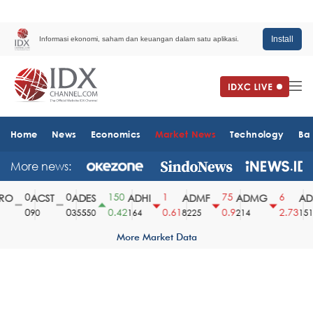
Install
Informasi ekonomi, saham dan keuangan dalam satu aplikasi.
Home
News
Economics
Market News
Technology
Ba
More news:
0
0
150
1
75
6
O
ACST
ADES
ADHI
ADMF
ADMG
ADM
0
0
0.42
0.61
0.9
2.73
90
35550
164
8225
214
1510
More Market Data