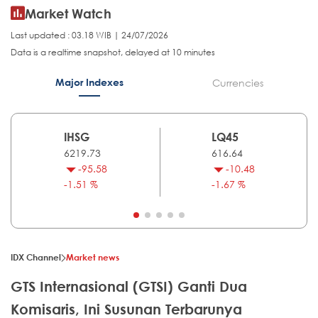
Market Watch
Last updated : 03.18 WIB | 24/07/2026
Data is a realtime snapshot, delayed at 10 minutes
Major Indexes
Currencies
IHSG
LQ45
6219.73
616.64
-95.58
-10.48
-1.51 %
-1.67 %
IDX Channel
Market news
GTS Internasional (GTSI) Ganti Dua
Komisaris, Ini Susunan Terbarunya