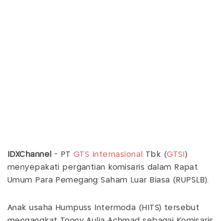
IDXChannel
- PT
GTS Internasional
Tbk (
GTSI
)
menyepakati pergantian komisaris dalam Rapat
Umum Para Pemegang Saham Luar Biasa (RUPSLB).
Anak usaha Humpuss Intermoda (HITS) tersebut
mengangkat Tonny Aulia Achmad sebagai Komisaris