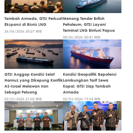
Tambah Armada, GTSI Perkuat
Menang Tender British
Ekspansi di Bisnis LNG
Petroleum, GTSI Layani
Terminal LNG Bintuni Papua
26/06/2026 20:27 WIB
08/06/2026 20:41 WIB
GTSI Anggap Kondisi Selat
Kondisi Geopolitik Bepotensi
Hormuz yang Dikepung Konflik
Lambungkan Tarif Sewa
AS-Israel Melawan Iran
Kapal, GTSI Siap Tambah
Sebagai Peluang
Armada
02/03/2026 21:02 WIB
02/03/2026 19:54 WIB