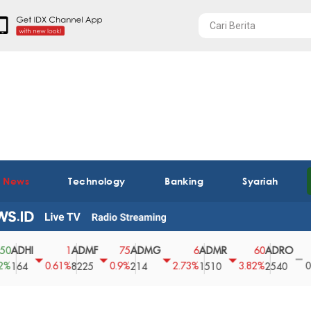
t News
Technology
Banking
Syariah
I
ADMF
ADMG
ADMR
ADRO
AEG
1
75
6
60
0
0.61%
0.9%
2.73%
3.82%
0%
8225
214
1510
2540
43