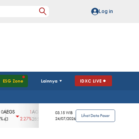
Log in
ESG Zone
Lainnya
IDXC LIVE
S
AGII
AGRO
AGRS
AHAP
AIMS
1
100
4
0
2
03.15 WIB
Lihat Data Pasar
2.27%
3.39%
2.63%
0%
2.04%
2850
148
24/07/2026
62
96
360