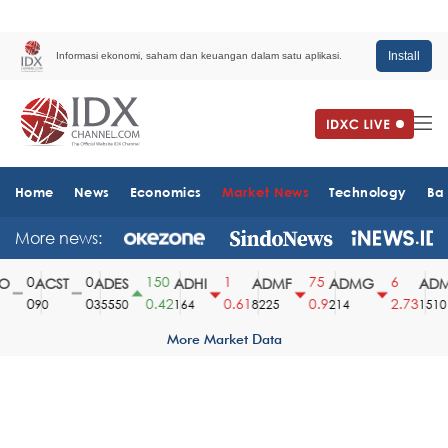
Install
Informasi ekonomi, saham dan keuangan dalam satu aplikasi.
Home
News
Economics
Market News
Technology
Ba
More news:
0
0
150
1
75
6
ACST
ADES
ADHI
ADMF
ADMG
ADMR
0
0
0.42
0.61
0.9
2.73
90
35550
164
8225
214
1510
More Market Data