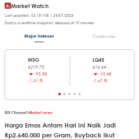
Market Watch
Last updated : 03.18 WIB | 24/07/2026
Data is a realtime snapshot, delayed at 10 minutes
Major Indexes
Currencies
IHSG
LQ45
6219.73
616.64
-95.58
-10.48
-1.51 %
-1.67 %
IDX Channel
Market news
Harga Emas Antam Hari Ini Naik Jadi
Rp2.640.000 per Gram, Buyback Ikut