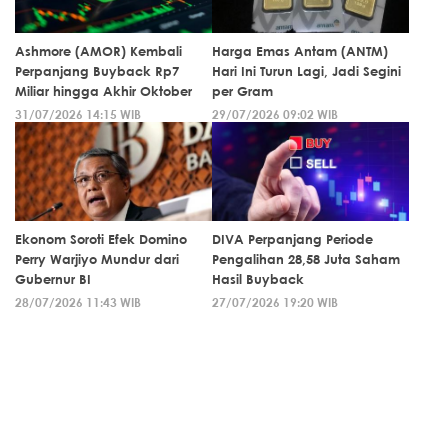
Ashmore (AMOR) Kembali
Harga Emas Antam (ANTM)
Perpanjang Buyback Rp7
Hari Ini Turun Lagi, Jadi Segini
Miliar hingga Akhir Oktober
per Gram
31/07/2026 14:15 WIB
29/07/2026 09:02 WIB
Ekonom Soroti Efek Domino
DIVA Perpanjang Periode
Perry Warjiyo Mundur dari
Pengalihan 28,58 Juta Saham
Gubernur BI
Hasil Buyback
28/07/2026 11:43 WIB
27/07/2026 19:20 WIB