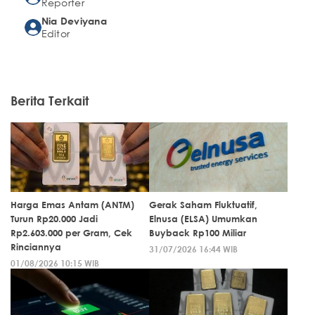
Reporter
Nia Deviyana
Editor
Berita Terkait
Harga Emas Antam (ANTM)
Gerak Saham Fluktuatif,
Turun Rp20.000 Jadi
Elnusa (ELSA) Umumkan
Rp2.603.000 per Gram, Cek
Buyback Rp100 Miliar
Rinciannya
31/07/2026 16:44 WIB
01/08/2026 10:15 WIB