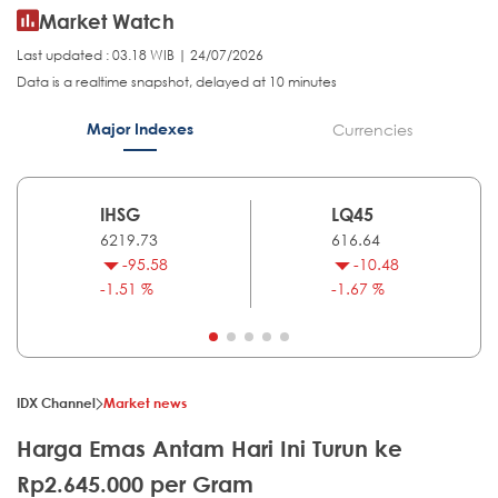
Market Watch
Last updated : 03.18 WIB | 24/07/2026
Data is a realtime snapshot, delayed at 10 minutes
Major Indexes
Currencies
IHSG
LQ45
6219.73
616.64
-95.58
-10.48
-1.51 %
-1.67 %
IDX Channel
Market news
Harga Emas Antam Hari Ini Turun ke
Rp2.645.000 per Gram