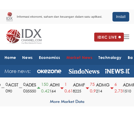
Install
Informasi ekonomi, saham dan keuangan dalam satu aplikasi.
Home
News
Economics
Market News
Technology
Ba
More news:
0
0
150
1
75
6
ACST
ADES
ADHI
ADMF
ADMG
ADMR
0
0
0.42
0.61
0.9
2.73
90
35550
164
8225
214
1510
More Market Data