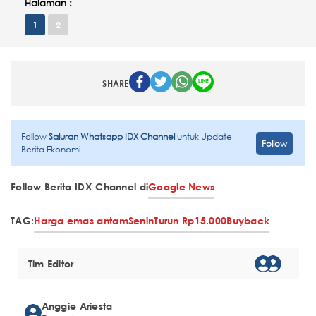
Halaman :
1
2
SHARE
Follow
Saluran Whatsapp IDX Channel
untuk Update
Follow
Berita Ekonomi
Follow Berita IDX Channel di
Google News
TAG:
Harga emas antam
Senin
Turun Rp15.000
Buyback
Tim Editor
Anggie Ariesta