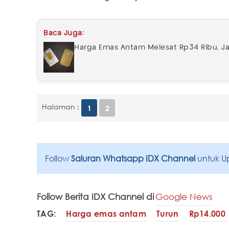
Baca Juga:
Harga Emas Antam Melesat Rp34 Ribu, J
Halaman :
1
2
Follow
Saluran Whatsapp IDX Channel
untuk U
Follow Berita IDX Channel di
Google News
TAG:
Harga emas antam
Turun
Rp14.000