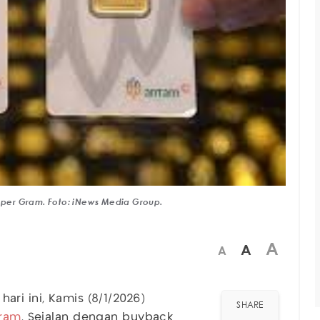
0 per Gram. Foto: iNews Media Group.
A
A
A
ari ini, Kamis (8/1/2026)
SHARE
gram
. Sejalan dengan buyback