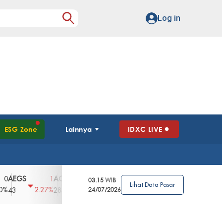
Log in
ESG Zone
Lainnya
IDXC LIVE
GS
AGII
AGRO
AGRS
AHAP
AIM
1
100
4
0
2
03.15 WIB
Lihat Data Pasar
2.27%
3.39%
2.63%
0%
2.04%
2850
148
24/07/2026
62
96
360