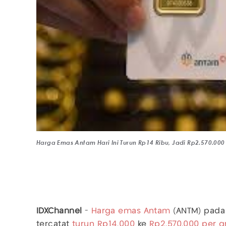
Harga Emas Antam Hari Ini Turun Rp14 Ribu, Jadi Rp2.570.00
IDXChannel
-
Harga emas Antam
(ANTM) pada h
tercatat
turun
Rp14.000
ke
Rp2.570.000 per 