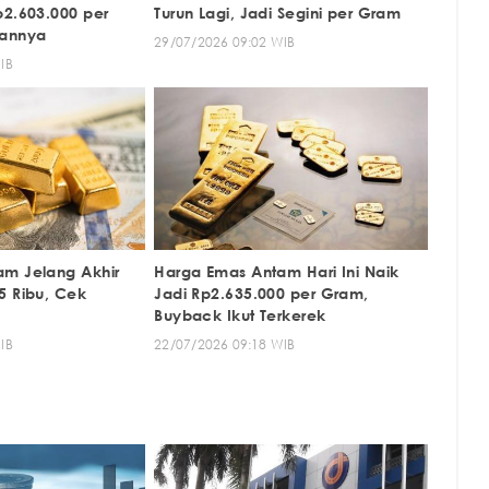
p2.603.000 per
Turun Lagi, Jadi Segini per Gram
iannya
29/07/2026 09:02 WIB
IB
m Jelang Akhir
Harga Emas Antam Hari Ini Naik
5 Ribu, Cek
Jadi Rp2.635.000 per Gram,
Buyback Ikut Terkerek
IB
22/07/2026 09:18 WIB