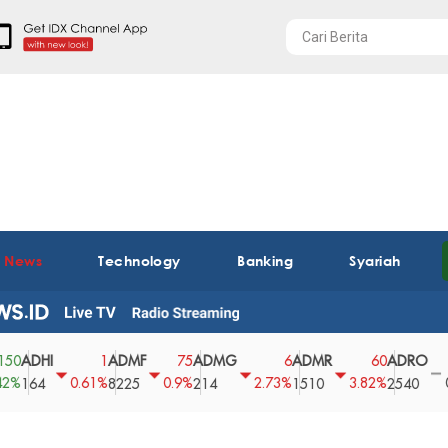
t News
Technology
Banking
Syariah
HI
ADMF
ADMG
ADMR
ADRO
AE
1
75
6
60
0
0.61%
0.9%
2.73%
3.82%
0%
4
8225
214
1510
2540
43