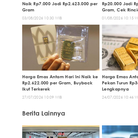
Naik Rp7.000 Jadi Rp2.623.000 per
Rp20.000 Jadi R
Gram
Gram, Cek Rinc
03/08/2026 10:30 WIB
01/08/2026 10:15 W
Harga Emas Antam Hari Ini Naik ke
Harga Emas Anta
Rp2.622.000 per Gram, Buyback
Pekan Turun Rp3
Ikut Terkerek
Lengkapnya
27/07/2026 10:09 WIB
24/07/2026 10:46 W
Berita Lainnya