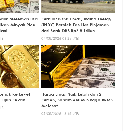
alik Melemah usai
Perkuat Bisnis Emas, Indika Energy
aikan Minyak Picu
(INDY) Peroleh Fasilitas Pinjaman
lasi
dari Bank DBS Rp2,8 Triliun
IB
07/08/2026 06:25 WIB
onjak ke Level
Harga Emas Naik Lebih dari 2
 Tujuh Pekan
Persen, Saham ANTM hingga BRMS
Melesat
IB
05/08/2026 13:48 WIB