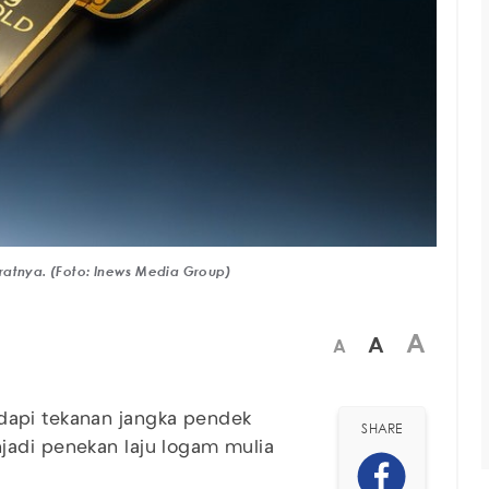
ratnya. (Foto: Inews Media Group)
A
A
A
api tekanan jangka pendek
SHARE
jadi penekan laju logam mulia