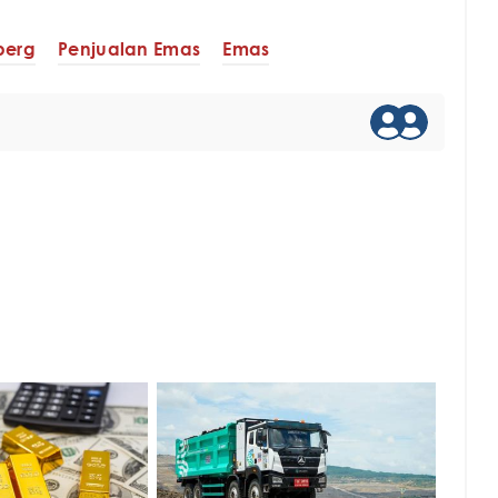
berg
Penjualan Emas
Emas