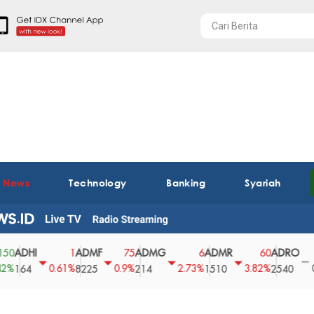
t News
Technology
Banking
Syariah
DHI
ADMF
ADMG
ADMR
ADRO
AE
1
75
6
60
0
0.61%
0.9%
2.73%
3.82%
0%
64
8225
214
1510
2540
43