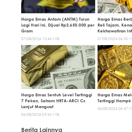
Harga Emas Antam (ANTM) Turun
Harga Emas Berb
Lagi Hari Ini, Dijual Rp2.650.000 per
Reli Tajam, Ken
Gram
Kekhawatiran Inf
07/08/2026 10:44 WIB
07/08/2026 06:35 W
Harga Emas Sentuh Level Tertinggi
Harga Emas Mel
7 Pekan, Saham HRTA-ARCI Cs
Tertinggi Hampir
Lanjut Menguat
06/08/2026 06:47 W
06/08/2026 09:34 WIB
Berita Lainnya