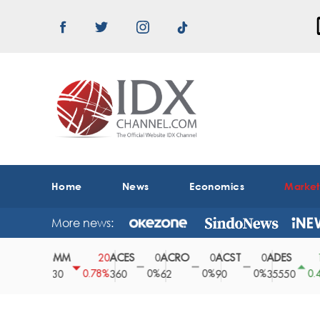
Home
News
Economics
Marke
More news:
ABMM
ACES
ACRO
ACST
ADES
A
0
20
0
0
0
150
0%
0.78%
0%
0%
0%
0.42%
2530
360
62
90
35550
1