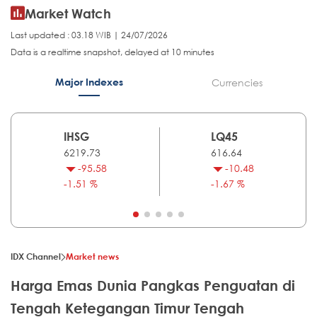
Market Watch
Last updated : 03.18 WIB | 24/07/2026
Data is a realtime snapshot, delayed at 10 minutes
Major Indexes
Currencies
IHSG
LQ45
6219.73
616.64
-95.58
-10.48
-1.51 %
-1.67 %
IDX Channel
Market news
Harga Emas Dunia Pangkas Penguatan di
Tengah Ketegangan Timur Tengah