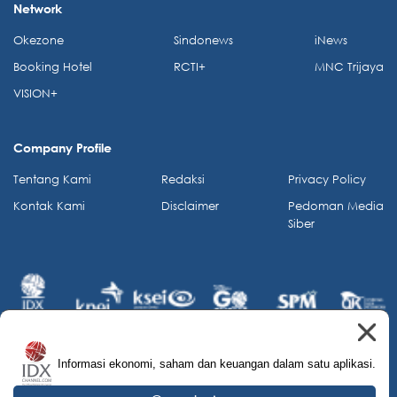
Network
Okezone
Sindonews
iNews
Booking Hotel
RCTI+
MNC Trijaya
VISION+
Company Profile
Tentang Kami
Redaksi
Privacy Policy
Kontak Kami
Disclaimer
Pedoman Media
Siber
Informasi ekonomi, saham dan keuangan dalam satu aplikasi.
© 2026 IDX Channel. All Rights Reserved.