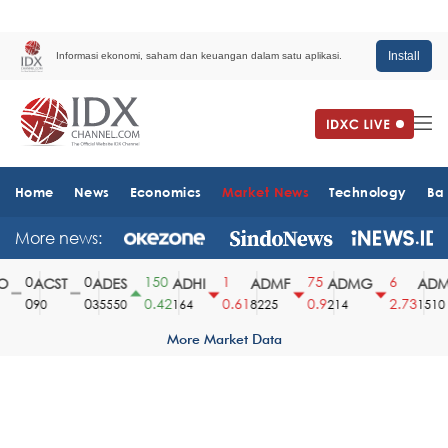
Install
Informasi ekonomi, saham dan keuangan dalam satu aplikasi.
Home
News
Economics
Market News
Technology
Ba
More news:
0
0
150
1
75
6
ACST
ADES
ADHI
ADMF
ADMG
ADMR
0
0
0.42
0.61
0.9
2.73
90
35550
164
8225
214
1510
More Market Data