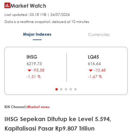
Market Watch
Last updated : 03.18 WIB | 24/07/2026
Data is a realtime snapshot, delayed at 10 minutes
Major Indexes
Currencies
IHSG
LQ45
6219.73
616.64
-95.58
-10.48
-1.51 %
-1.67 %
IDX Channel
Market news
IHSG Sepekan Ditutup ke Level 5.594,
Kapitalisasi Pasar Rp9.807 Triliun