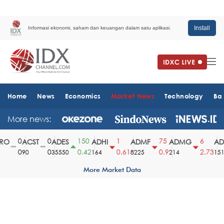
Install
Informasi ekonomi, saham dan keuangan dalam satu aplikasi.
Home
News
Economics
Market News
Technology
Ba
More news:
0
0
150
1
75
6
O
ACST
ADES
ADHI
ADMF
ADMG
ADM
0
0
0.42
0.61
0.9
2.73
90
35550
164
8225
214
1510
More Market Data