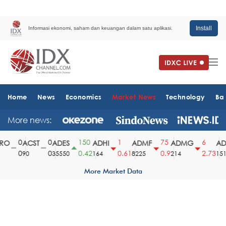
Install
Informasi ekonomi, saham dan keuangan dalam satu aplikasi.
Home
News
Economics
Market News
Technology
Ba
More news:
0
0
150
1
75
6
O
ACST
ADES
ADHI
ADMF
ADMG
ADM
0
0
0.42
0.61
0.9
2.73
90
35550
164
8225
214
1510
More Market Data