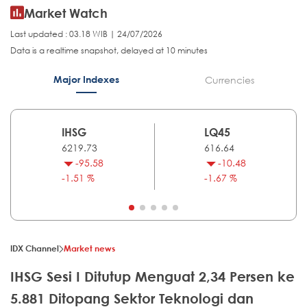
Market Watch
Last updated : 03.18 WIB | 24/07/2026
Data is a realtime snapshot, delayed at 10 minutes
Major Indexes
Currencies
IHSG
LQ45
6219.73
616.64
-95.58
-10.48
-1.51 %
-1.67 %
IDX Channel
Market news
IHSG Sesi I Ditutup Menguat 2,34 Persen ke
5.881 Ditopang Sektor Teknologi dan