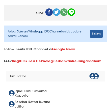
SHARE
Follow
Saluran Whatsapp IDX Channel
untuk Update
Follow
Berita Ekonomi
Follow Berita IDX Channel di
Google News
TAG:
Ihsg
IHSG Sesi I
Teknologi
Perbankan
Keuangan
Saham
Tim Editor
Iqbal Dwi Purnama
Reporter
Febrina Ratna Iskana
Editor