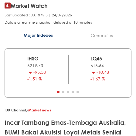
Market Watch
Last updated : 03.18 WIB | 24/07/2026
Data is a realtime snapshot, delayed at 10 minutes
Major Indexes
Currencies
IHSG
LQ45
6219.73
616.64
-95.58
-10.48
-1.51 %
-1.67 %
IDX Channel
Market news
Incar Tambang Emas-Tembaga Australia,
BUMI Bakal Akuisisi Loyal Metals Senilai