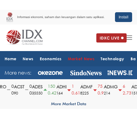
Install
Informasi ekonomi, saham dan keuangan dalam satu aplikasi.
Home
News
Economics
Market News
Technology
Ba
More news:
0
0
150
1
75
6
O
ACST
ADES
ADHI
ADMF
ADMG
ADM
0
0
0.42
0.61
0.9
2.73
90
35550
164
8225
214
1510
More Market Data