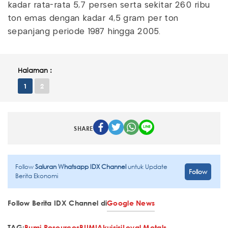
kadar rata-rata 5,7 persen serta sekitar 260 ribu
ton emas dengan kadar 4,5 gram per ton
sepanjang periode 1987 hingga 2005.
Halaman :
1
2
SHARE
Follow
Saluran Whatsapp IDX Channel
untuk Update
Follow
Berita Ekonomi
Follow Berita IDX Channel di
Google News
TAG:
Bumi Resources
BUMI
Akuisisi
Loyal Metals