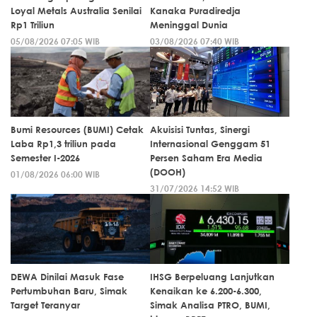
Loyal Metals Australia Senilai
Kanaka Puradiredja
Rp1 Triliun
Meninggal Dunia
05/08/2026 07:05 WIB
03/08/2026 07:40 WIB
Bumi Resources (BUMI) Cetak
Akuisisi Tuntas, Sinergi
Laba Rp1,3 triliun pada
Internasional Genggam 51
Semester I-2026
Persen Saham Era Media
(DOOH)
01/08/2026 06:00 WIB
31/07/2026 14:52 WIB
DEWA Dinilai Masuk Fase
IHSG Berpeluang Lanjutkan
Pertumbuhan Baru, Simak
Kenaikan ke 6.200-6.300,
Target Teranyar
Simak Analisa PTRO, BUMI,