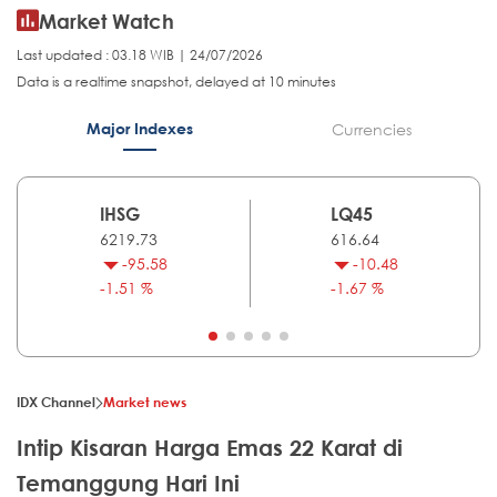
Market Watch
Last updated : 03.18 WIB | 24/07/2026
Data is a realtime snapshot, delayed at 10 minutes
Major Indexes
Currencies
IHSG
LQ45
6219.73
616.64
-95.58
-10.48
-1.51 %
-1.67 %
IDX Channel
Market news
Intip Kisaran Harga Emas 22 Karat di
Temanggung Hari Ini