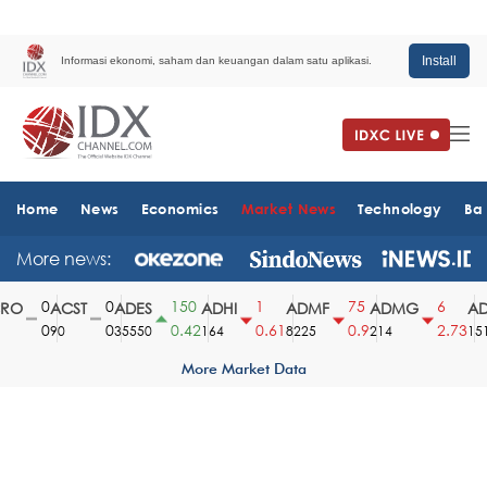
Install
Informasi ekonomi, saham dan keuangan dalam satu aplikasi.
Home
News
Economics
Market News
Technology
Ba
More news:
0
0
150
1
75
6
O
ACST
ADES
ADHI
ADMF
ADMG
ADM
0
0
0.42
0.61
0.9
2.73
90
35550
164
8225
214
1510
More Market Data