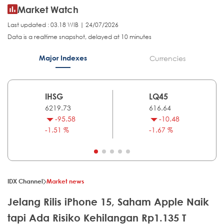
Market Watch
Last updated : 03.18 WIB | 24/07/2026
Data is a realtime snapshot, delayed at 10 minutes
Major Indexes
Currencies
IHSG
LQ45
6219.73
616.64
-95.58
-10.48
-1.51 %
-1.67 %
IDX Channel
Market news
Jelang Rilis iPhone 15, Saham Apple Naik
tapi Ada Risiko Kehilangan Rp1.135 T