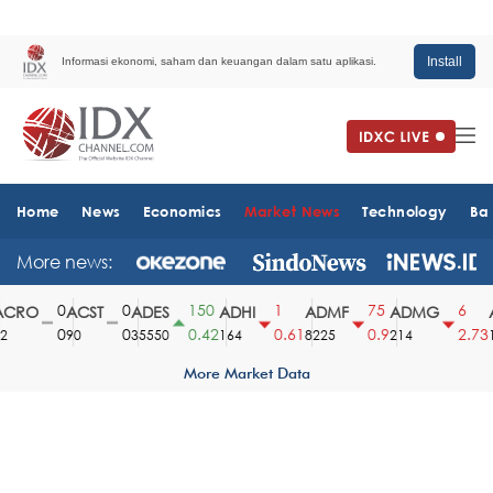
Install
Informasi ekonomi, saham dan keuangan dalam satu aplikasi.
Home
News
Economics
Market News
Technology
Ba
More news:
0
0
150
1
75
6
CRO
ACST
ADES
ADHI
ADMF
ADMG
A
0
0
0.42
0.61
0.9
2.73
90
35550
164
8225
214
15
More Market Data