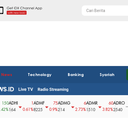
t News
Technology
Banking
Syariah
DHI
ADMF
ADMG
ADMR
ADRO
A
1
75
6
60
0
0.61%
0.9%
2.73%
3.82%
0%
64
8225
214
1510
2540
4