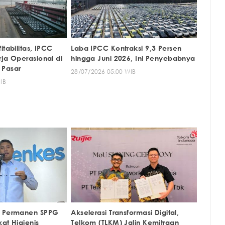
itabilitas, IPCC
Laba IPCC Kontraksi 9,3 Persen
ja Operasional di
hingga Juni 2026, Ini Penyebabnya
 Pasar
28/07/2026 05:00 WIB
IB
p Permanen SPPG
Akselerasi Transformasi Digital,
kat Higienis
Telkom (TLKM) Jalin Kemitraan