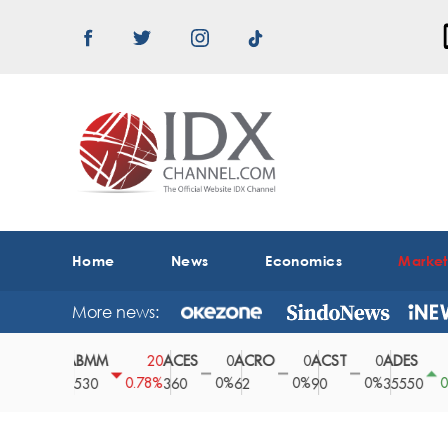
Home
News
Economics
Marke
More news:
ABMM
ACES
ACRO
ACST
ADES
A
0
20
0
0
0
150
0%
0.78%
0%
0%
0%
0.42%
2530
360
62
90
35550
1