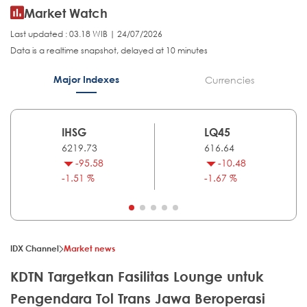
Market Watch
Last updated : 03.18 WIB | 24/07/2026
Data is a realtime snapshot, delayed at 10 minutes
Major Indexes
Currencies
IHSG
LQ45
6219.73
616.64
-95.58
-10.48
-1.51 %
-1.67 %
IDX Channel
Market news
KDTN Targetkan Fasilitas Lounge untuk
Pengendara Tol Trans Jawa Beroperasi