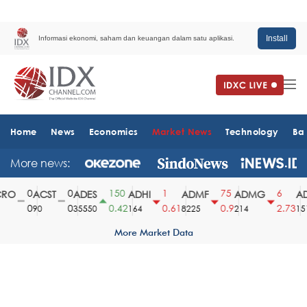
Install
Informasi ekonomi, saham dan keuangan dalam satu aplikasi.
Home
News
Economics
Market News
Technology
Ba
More news:
0
0
150
1
75
6
O
ACST
ADES
ADHI
ADMF
ADMG
AD
0
0
0.42
0.61
0.9
2.73
90
35550
164
8225
214
1510
More Market Data